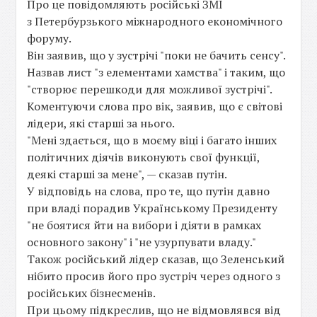
Про це повідомляють російські ЗМІ
з Петербурзького міжнародного економічного
форуму.
Він заявив, що у зустрічі "поки не бачить сенсу".
Назвав лист "з елементами хамства" і таким, що
"створює перешкоди для можливої зустрічі".
Коментуючи слова про вік, заявив, що є світові
лідери, які старші за нього.
"Мені здається, що в моєму віці і багато інших
політичних діячів виконують свої функції,
деякі старші за мене", — сказав путін.
У відповідь на слова, про те, що путін давно
при владі порадив Українському Президенту
"не боятися йти на вибори і діяти в рамках
основного закону" і "не узурпувати владу."
Також російський лідер сказав, що Зеленський
нібито просив його про зустріч через одного з
російських бізнесменів.
При цьому підкреслив, що не відмовлявся від