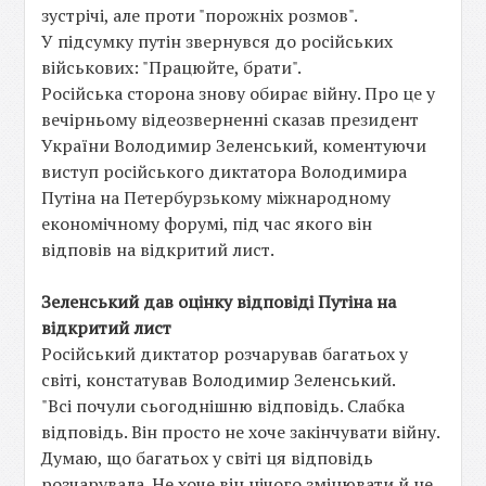
зустрічі, але проти "порожніх розмов".
У підсумку путін звернувся до російських
військових: "Працюйте, брати".
Російська сторона знову обирає війну. Про це у
вечірньому відеозверненні сказав президент
України Володимир Зеленський, коментуючи
виступ російського диктатора Володимира
Путіна на Петербурзькому міжнародному
економічному форумі, під час якого він
відповів на відкритий лист.
Зеленський дав оцінку відповіді Путіна на
відкритий лист
Російський диктатор розчарував багатьох у
світі, констатував Володимир Зеленський.
"Всі почули сьогоднішню відповідь. Слабка
відповідь. Він просто не хоче закінчувати війну.
Думаю, що багатьох у світі ця відповідь
розчарувала. Не хоче він нічого змінювати й не