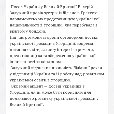
Посол України у Великій Британії Валерій
Залужний провів зустріч із Ліліаною Грексою —
парламентською представницею української
національності в Угорщині, яка перебувала з
візитом у Лондоні.
Під час розмови сторони обговорили досвід
української громади в Угорщині, зокрема
питання освіти, захисту інтересів громади,
представництва та збереження української
ідентичності за кордоном.
Залужний відзначив діяльність Ліліани Грекси
у підтримці України та її роботу над розвитком
української освіти в Угорщині.
Окремий акцент — досвід українців в
Угорщині, який може бути корисним для
подальшого розвитку української громади у
Великій Британії.