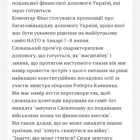
подальшої фінансової допомоги Україні, які
зараз готуються.
Коментар Фіцо стосувався пропозиції про
багатомільярдну допомогу Україні, щодо якої
має бути ухвалено рішення на майбутньому
саміті НАТО в Анкарі 7–8 липня.
Словацький прем’єр охарактеризував
допомогу, що готується, як "масштабну" і
заявив, що протягом наступного тижня він має
намір провести зустріч з цього питання на рівні
найвищих конституційних посадових осіб за
участю міністра оборони Роберта Калиняка.
Він має намір вести переговори так, щоб
словацька делегація вирушила на саміт без
мандата "залучати Словаччину до подальших
військових позик чи фінансових внесків".
Він також додав, що не може завадити іншим
країнам, які "хочуть скинутися на війну".
"Знаєте, що може статися? Сюди залетить