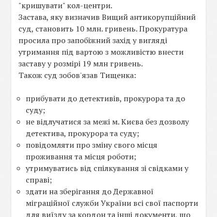
"кришувати" кол-центри.
Застава, яку визначив Вищий антикорупційний
суд, становить 10 млн. гривень. Прокуратура
просила про запобіжний захід у вигляді
утримання під вартою з можливістю внести
заставу у розмірі 19 млн гривень.
Також суд зобов'язав Тищенка:
прибувати до детективів, прокурора та до
суду;
не відлучатися за межі м. Києва без дозволу
детектива, прокурора та суду;
повідомляти про зміну свого місця
проживання та місця роботи;
утримуватись від спілкування зі свідками у
справі;
здати на зберігання до Державної
міграційної служби України всі свої паспорти
для виїзду за кордон та інші документи, що