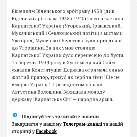
Рішенням Віденського арбітражу 1938 (див.
Віденські арбітражі 1938 і 1940) значна частина
Карпатської України (Угорський, Іршавський,
Мукачівський і Севлюшський повіти) з містами
Ужгород, Мукачево і Берегово були приєднані
до Угорщини. За цих умов столицю
Карпатської України було перенесено до Хуста.
15 березня 1939 року в Хусті місцевий Сойм
ухвалив Конституцію. Держава отримала синьо-
жовтий прапор, тризуб як герб та гімн "Ще не
вмерла Україна". Президентом обрали
Августина Волошина. Захищала молоду
державу "Карпатська Січ" — народна армія.
Підписуйтесь та читайте новини
Закарпаття у нашому
Телеграм-каналі
та нашій
сторінці у
Facebook