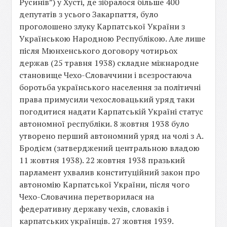
Русинів”) у Хусті, де зібралося більше 400
депутатів з усього Закарпаття, було
проголошено злуку Карпатської України з
Українською Народною Республікою. Але лише
після Мюнхенського договору чотирьох
держав (25 травня 1938) складне міжнародне
становище Чехо-Словаччини і всезростаюча
боротьба українського населення за політичні
права примусили чехословацький уряд таки
погодитися надати Карпатській Україні статус
автономної республіки. 8 жовтня 1938 було
утворено перший автономний уряд на чолі з А.
Бродієм (затверджений центральною владою
11 жовтня 1938). 22 жовтня 1938 празький
парламент ухвалив конституційний закон про
автономію Карпатської України, після чого
Чехо-Словачина перетворилася на
федеративну державу чехів, словаків і
карпатських українців. 27 жовтня 1939.