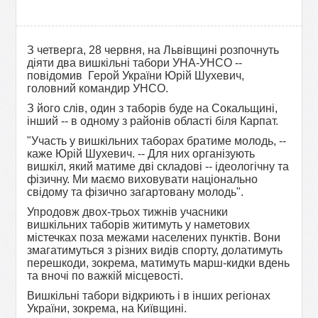
З четверга, 28 червня, на Львівщині розпочнуть
діяти два вишкільні табори УНА-УНСО --
повідомив Герой України Юрій Шухевич,
головний командир УНСО.
З його слів, один з таборів буде на Сокальщині,
інший -- в одному з районів області біля Карпат.
"Участь у вишкільних таборах братиме молодь, --
каже Юрій Шухевич. -- Для них організують
вишкіл, який матиме дві складові -- ідеологічну та
фізичну. Ми маємо виховувати національно
свідому та фізично загартовану молодь".
Упродовж двох-трьох тижнів учасники
вишкільних таборів житимуть у наметових
містечках поза межами населених пунктів. Вони
змагатимуться з різних видів спорту, долатимуть
перешкоди, зокрема, матимуть марш-кидки вдень
та вночі по важкій місцевості.
Вишкільні табори відкриють і в інших регіонах
України, зокрема, на Київщині.