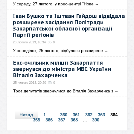
У середу, 27 лютого, у прес-центрі "Нове
→
Іван Бушко та Іштван Гайдош відвідала
розширене засідання Політради
Закарпатської обласної організації
Партії регіонів
26 лютого 2013, 10:34
0
У понеділок, 25 лютого, відбулося розширене
→
Екс-очільник міліції Закарпаття
звернувся до міністра МВС України
Віталія Захарченка
25 лютого 2013, 20:20
0
Троє депутатів звернулися до Віталія Захарченка з
→
Назад
1
...
360
361
362
363
364
365
366
367
368
...
390