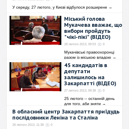
У середу, 27 лютого, у Києві відбулося розширене
→
Міський голова
Мукачева вважає, що
вибори пройдуть
"чікі-пікі" (ВІДЕО)
28 лютого 2013, 09:53
0
Мукачівські правоохоронці
разом із міською владою
→
45 кандидатів в
депутати
залишилось на
Закарпатті (ВІДЕО)
27 лютого 2013, 09:38
0
25 лютого -- останній день
для того, аби зняти
→
В обласний центр Закарпаття приїдудь
послідовники Леніна та Сталіна
26 лютого 2013, 11:38
0