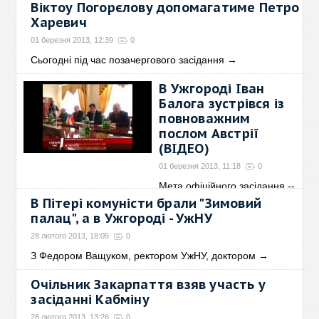
Віктоу Погорєлову допомагатиме Петро
Харевич
01 березня 2013, 12:39
0
Сьогодні під час позачергового засідання
→
В Ужгороді Іван
Балога зустрівся із
повноважним
послом Австрії
(ВІДЕО)
01 березня 2013, 11:18
0
Мета офіційного засідання --
співпраця Закарпаття
→
В Пітері комуністи брали "Зимовий
палац", а в Ужгороді - УжНУ
28 лютого 2013, 18:05
0
З Федором Ващуком, ректором УжНУ, доктором
→
Очільник Закарпаття взяв участь у
засіданні Кабміну
28 лютого 2013, 13:26
0