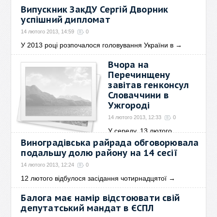
Випускник ЗакДУ Сергій Дворник
успішний дипломат
14 лютого 2013, 14:59
0
У 2013 році розпочалося головування України в
→
Вчора на
Перечинщену
завітав генконсул
Словаччини в
Ужгороді
14 лютого 2013, 12:33
0
У середу, 13 лютого,
Генеральний консул
→
Виноградівська райрада обговорювала
подальшу долю району на 14 сесії
14 лютого 2013, 12:24
0
12 лютого відбулося засідання чотирнадцятої
→
Балога має намір відстоювати свій
депутатський мандат в ЄСПЛ