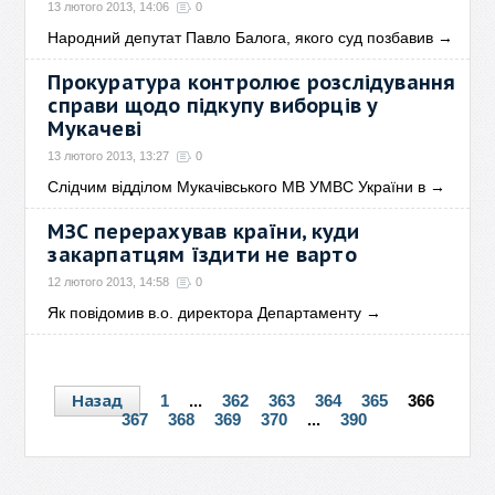
13 лютого 2013, 14:06
0
Народний депутат Павло Балога, якого суд позбавив
→
Прокуратура контролює розслідування
справи щодо підкупу виборців у
Мукачеві
13 лютого 2013, 13:27
0
Слідчим відділом Мукачівського МВ УМВС України в
→
МЗС перерахував країни, куди
закарпатцям їздити не варто
12 лютого 2013, 14:58
0
Як повідомив в.о. директора Департаменту
→
Назад
1
...
362
363
364
365
366
367
368
369
370
...
390