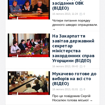
засідання ОВК
(ВІДЕО)
16 лютого 2013, 11:24
0
Чотири питання порядку
денного швидко опрацювали.
→
На Закарпаття
завітав державний
секретар
міністерства
закордонних справ
Угорщини (ВІДЕО)
16 лютого 2013, 09:43
0
Голова Закарпатської
Мукачево готове до
обласної ради, який зустрів
→
виборів на всі сто
(ВІДЕО)
16 лютого 2013, 01:01
0
Про це повідомив Сергій
Носалюк голова міської
→