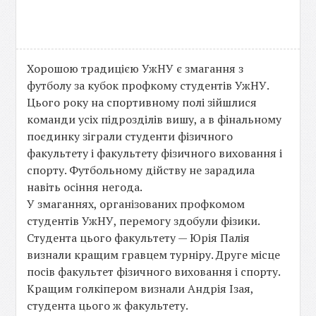
Хорошою традицією УжНУ є змагання з
футболу за кубок профкому студентів УжНУ.
Цього року на спортивному полі зійшлися
команди усіх підрозділів вишу, а в фінальному
поєдинку зіграли студенти фізичного
факультету і факультету фізичного виховання і
спорту. Футбольному дійству не зарадила
навіть осіння негода.
У змаганнях, організованих профкомом
студентів УжНУ, перемогу здобули фізики.
Студента цього факультету — Юрія Палія
визнали кращим гравцем турніру. Друге місце
посів факультет фізичного виховання і спорту.
Кращим голкіпером визнали Андрія Ізая,
студента цього ж факультету.