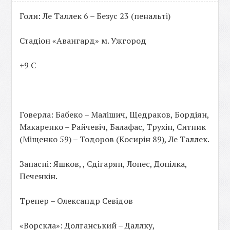
Голи: Ле Таллек 6 – Безус 23 (пенальті)
Стадіон «Авангард» м. Ужгород
+9 С
Говерла: Бабеко – Малішич, Щедраков, Бордіян,
Макаренко – Райчевіч, Балафас, Трухін, Ситник
(Міщенко 59) – Тодоров (Косирін 89), Ле Таллек.
Запасні: Яшков, , Єдігарян, Лопес, Допілка,
Печенкін.
Тренер – Олександр Севідов
«Ворскла»: Долганський – Даллку,