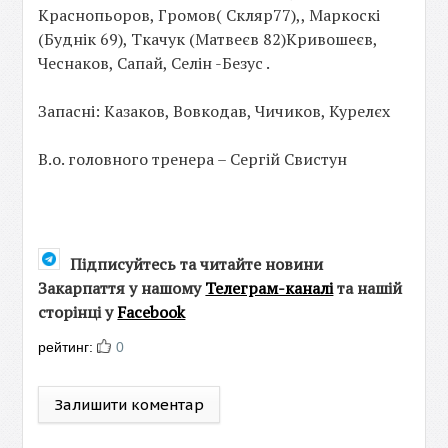
Краснопьоров, Громов( Скляр77),, Маркоскі
(Буднік 69), Ткачук (Матвеєв 82)Кривошеєв,
Чеснаков, Сапай, Селін -Безус .
Запасні: Казаков, Вовкодав, Чичиков, Курелєх
В.о. головного тренера – Сергій Свистун
Підписуйтесь та читайте новини
Закарпаття у нашому
Телеграм-каналі
та нашій
сторінці у
Facebook
рейтинг:
0
Залишити коментар