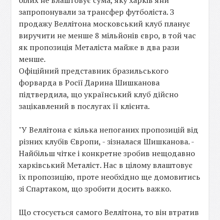
білих не влаштовує сума, яку харків'яни
запропонували за трансфер футболіста. З
продажу Веллітона московський клуб планує
виручити не менше 8 мільйонів євро, в той час
як пропозиція Металіста майже в два рази
менше.
Офіційний представник бразильського
форварда в Росії Дарина Шишканова
підтвердила, що український клуб дійсно
зацікавлений в послугах її клієнта.
"У Веллітона є кілька непоганих пропозицій від
різних клубів Європи, - зізналася Шишканова. -
Найбільш чітке і конкретне зробив нещодавно
харківський Металіст. Нас в цілому влаштовує
їх пропозицію, проте необхідно ще домовитись
зі Спартаком, що зробити досить важко.
Що стосується самого Веллітона, то він втратив