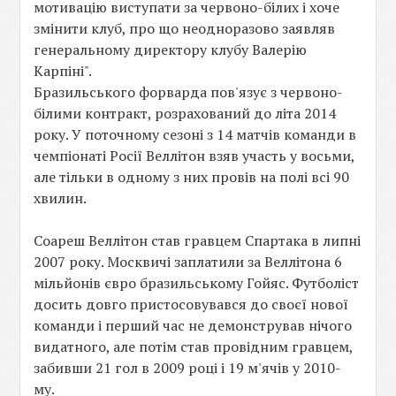
мотивацію виступати за червоно-білих і хоче
змінити клуб, про що неодноразово заявляв
генеральному директору клубу Валерію
Карпіні".
Бразильського форварда пов'язує з червоно-
білими контракт, розрахований до літа 2014
року. У поточному сезоні з 14 матчів команди в
чемпіонаті Росії Веллітон взяв участь у восьми,
але тільки в одному з них провів на полі всі 90
хвилин.
Соареш Веллітон став гравцем Спартака в липні
2007 року. Москвичі заплатили за Веллітона 6
мільйонів євро бразильському Гойяс. Футболіст
досить довго пристосовувався до своєї нової
команди і перший час не демонстрував нічого
видатного, але потім став провідним гравцем,
забивши 21 гол в 2009 році і 19 м'ячів у 2010-
му.