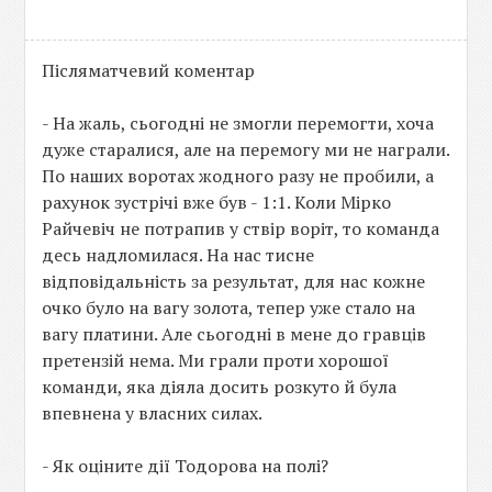
Післяматчевий коментар
- На жаль, сьогодні не змогли перемогти, хоча
дуже старалися, але на перемогу ми не награли.
По наших воротах жодного разу не пробили, а
рахунок зустрічі вже був - 1:1. Коли Мірко
Райчевіч не потрапив у ствір воріт, то команда
десь надломилася. На нас тисне
відповідальність за результат, для нас кожне
очко було на вагу золота, тепер уже стало на
вагу платини. Але сьогодні в мене до гравців
претензій нема. Ми грали проти хорошої
команди, яка діяла досить розкуто й була
впевнена у власних силах.
- Як оціните дії Тодорова на полі?