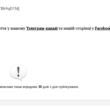
uYRb9qD7M]
аття у нашому
Телеграм-каналі
та нашій сторінці у
Faceboo
ті можливе лише впродовж
30
днів з дня публікування.