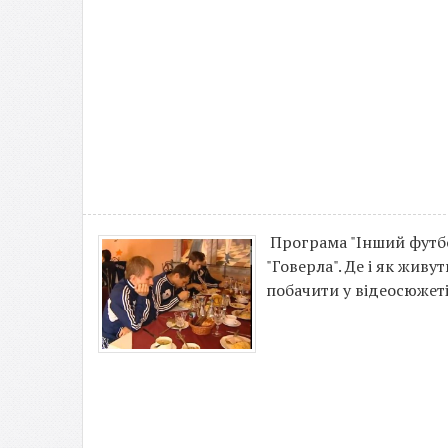
Програма "Інший футбо
"Говерла". Де і як жив
побачити у відеосюжеті