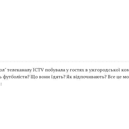
л" телеканалу ICTV побувала у гостях в ужгородської к
уть футболісти? Що вони їдять? Як відпочивають? Все це м
: