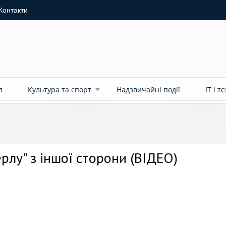
Контакти
л
Культура та спорт
Надзвичайні події
ІТ і т
рлу" з іншої сторони (ВІДЕО)