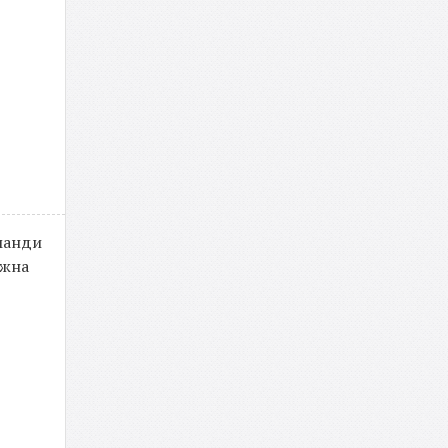
оманди
ожна