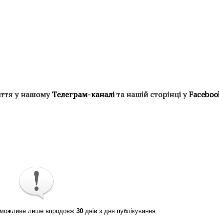
аття у нашому
Телеграм-каналі
та нашій сторінці у
Faceboo
ті можливе лише впродовж
30
днів з дня публікування.