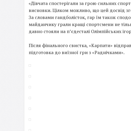
«Дівчата спостерігали за грою сильних спортсм
висновки. Цілком можливо, що цей досвід зг
За словами гандболісток, гар їм також сподо
майданчику грали кращі спортсмени не тільки 
давно стояли на п’єдесталі Олімпійських ігор
Після фінального свистка, «Карпати» відпра
підготовка до виїзної гри з «Раднічками».