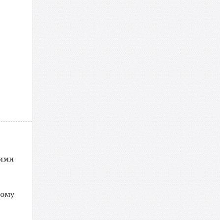
шими
кому