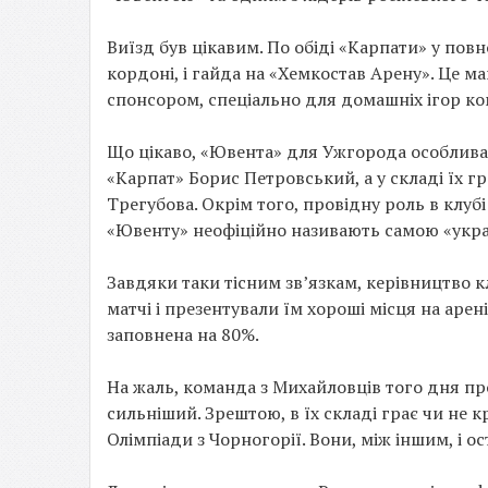
Виїзд був цікавим. По обіді «Карпати» у пов
кордоні, і гайда на «Хемкостав Арену». Це
спонсором, спеціально для домашніх ігор ко
Що цікаво, «Ювента» для Ужгорода особлива 
«Карпат» Борис Петровський, а у складі їх 
Трегубова. Окрім того, провідну роль в клубі
«Ювенту» неофіційно називають самою «украї
Завдяки таки тісним зв’язкам, керівництво 
матчі і презентували їм хороші місця на арені
заповнена на 80%.
На жаль, команда з Михайловців того дня пр
сильніший. Зрештою, в їх складі грає чи не к
Олімпіади з Чорногорії. Вони, між іншим, і о