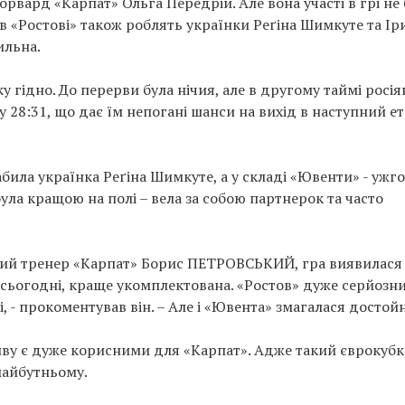
форвард «Карпат» Ольга Передрій. Але вона участі в грі не
» в «Ростові» також роблять українки Реґіна Шимкуте та Ір
ильна.
 гідно. До перерви була нічия, але в другому таймі росі
 28:31, що дає їм непогані шанси на вихід в наступний е
забила українка Реґіна Шимкуте, а у складі «Ювенти» - ужг
була кращою на полі – вела за собою партнерок та часто
вний тренер «Карпат» Борис ПЕТРОВСЬКИЙ, гра виявилася
а сьогодні, краще укомплектована. «Ростов» дуже серйозн
і, - прокоментував він. – Але і «Ювента» змагалася достой
живу є дуже корисними для «Карпат». Адже такий єврокуб
майбутньому.