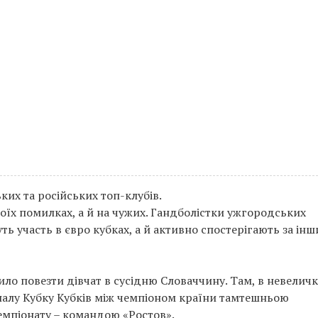
ких та російських топ-клубів.
воїх помилках, а й на чужих. Гандболістки ужгородських
уть участь в євро кубках, а й активно спостерігають за ін
ило повезти дівчат в сусідню Словаччину. Там, в невелич
налу Кубку Кубків між чемпіоном країни тамтешньою
емпіонату – командою «Ростов».