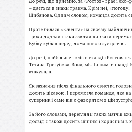
До речі, що приємно, за «Ростов» грає і екс-
– дається в знаки травма. Крім неї, «погоду
Шибанова. Одним словом, команда досить с
Проте билася «Ювента» на своєму майданчику
трохи додали і таки змогли вирвати перемогу
Кубку кубків перед домашньою зустріччю.
До речі, найбільше голів в складі «Ростова» 
Тетяна Трегубова. Вона, між іншим, справді 
атакувала.
Як зазначив після фінального свистка голо
досить цікавою. І перемогла команда, яка н
суперник і саме він є фаворитом в цій зустріч
За його словами, перегляди таких матчів в
досвід є також досить цінним і корисним в 