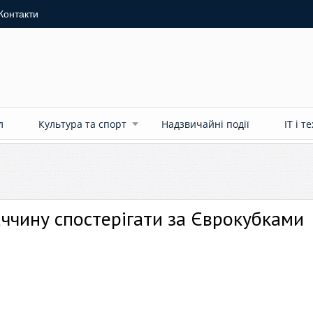
Контакти
л
Культура та спорт
Надзвичайні події
ІТ і т
аччину спостерігати за Єврокубками