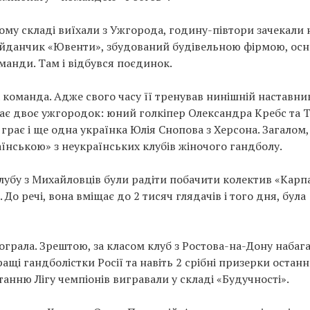
ному складі виїхали з Ужгорода, годину-півтори зачекали 
 майданчик «Ювенти», збудований будівельною фірмою, ос
манди. Там і відбувся поєдинок.
команда. Адже свого часу її тренував нинішній наставни
грає двоє ужгородок: юний голкіпер Олександра Кребс та 
 грає і ще одна українка Юлія Снопова з Херсона. Загалом,
нською» з неукраїнських клубів жіночого гандболу.
клубу з Михайловців були радіти побачити колектив «Карп
. До речі, вона вміщає до 2 тисяч глядачів і того дня, була
ограла. Зрештою, за класом клуб з Ростова-на-Дону набаг
ращі гандболістки Росії та навіть 2 срібні призерки останн
станню Лігу чемпіонів вигравали у складі «Будучності».