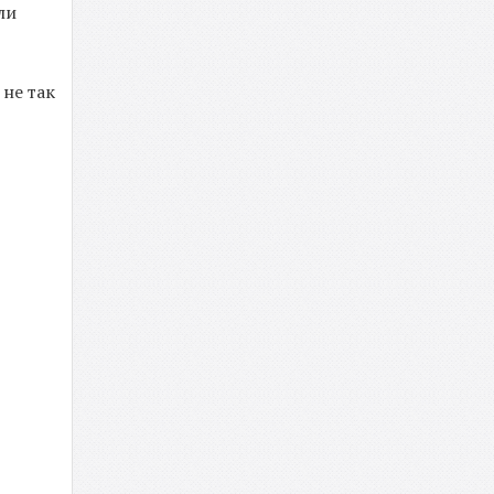
ли
 не так