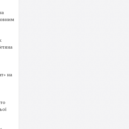
на
новним
к
Тетяна
ат» на
ато
ьої