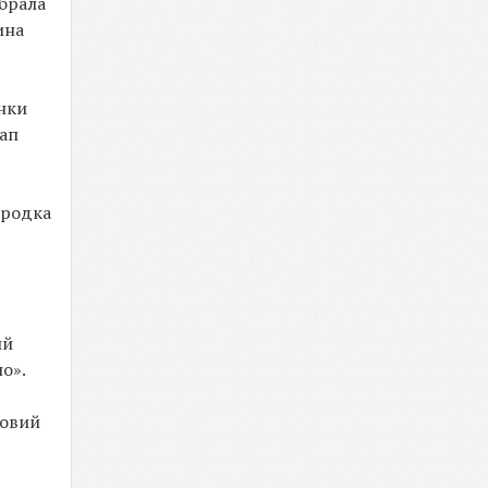
 брала
ина
янки
тап
ородка
ий
но».
ковий