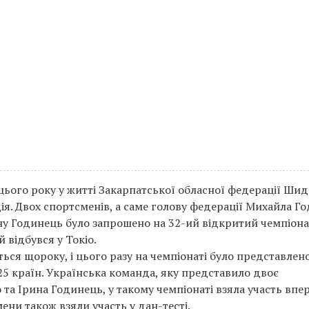
цього року у житті Закарпатської обласної федерації Ши
ія. Двох спортсменів, а саме голову федерації Михайла Г
ину Годинець було запрошено на 32-ий відкритий чемпіона
й відбувся у Токіо.
ься щороку, і цього разу на чемпіонаті було представлен
 25 країн. Українська команда, яку представило двоє
та Ірина Годинець, у такому чемпіонаті взяла участь впе
ени також взяли участь у дан-тесті.