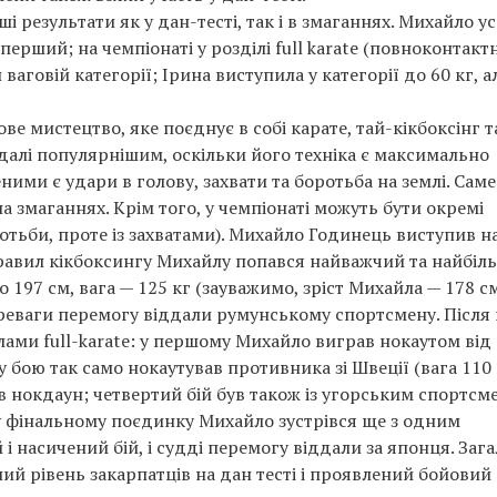
і результати як у дан-тесті, так і в змаганнях. Михайло у
перший; на чемпіонаті у розділі full karate (повноконтакт
аговій категорії; Ірина виступила у категорії до 60 кг, а
е мистецтво, яке поєднує в собі карате, тай-кікбоксінг т
дедалі популярнішим, оскільки його техніка є максимально
ми є удари в голову, захвати та боротьба на землі. Саме
змаганнях. Крім того, у чемпіонаті можуть бути окремі
оротьби, проте із захватами). Михайло Годинець виступив н
правил кікбоксингу Михайлу попався найважчий та найбіл
о 197 см, вага — 125 кг (зауважимо, зріст Михайла — 178 см
ереваги перемогу віддали румунському спортсмену. Після
лами full-karate: у першому Михайло виграв нокаутом від
 бою так само нокаутував противника зі Швеції (вага 110 
 в нокдаун; четвертий бій був також із угорським спортсм
у фінальному поєдинку Михайло зустрівся ще з одним
 насичений бій, і судді перемогу віддали за японця. Зага
й рівень закарпатців на дан тесті і проявлений бойовий 