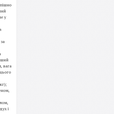
спішно
ний
ле у
а
 за
а
ьший
, вага
 цього
кг);
еном,
лом,
дух і