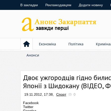
В закладки
Рекламодавцям
Додати новину
Економіка
Політика
Криміна
Анонси
Двоє ужгородців гідно билис
Японії з Шидокану (ВІДЕО, 
19.11.2012, 17:38,
Спорт
0
Facebook
Twitter
Google+