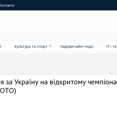
Контакти
л
Культура та спорт
Надзвичайні події
ІТ і т
я за Україну на відкритому чемпіона
ФОТО)