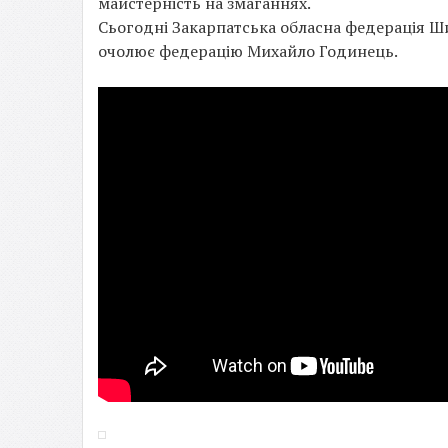
майстерність на змаганнях.
Сьогодні Закарпатська обласна федерація Ши
очолює федерацію Михайло Годинець.