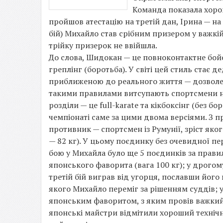
Команда показала хорош
пройшов атестацію на третій дан, Ірина — на 
бій) Михайло став срібним призером у важкій в
трійку призерок не ввійшла.
До слова, Шидокан — це повноконтактне бойов
греплінг (боротьба). У світі цей стиль стає 
приближеною до реального життя — дозволени
такими правилами витсупають спортсмени на 
розділи — це full-karate та кікбоксінг (без б
чемпіонаті саме за цими двома версіями. З 
противник — спортсмен із Румунії, зріст яког
— 82 кг). У цьому поєдинку без очевидної п
бою у Михайла було ще 5 поєдинків за прави
японського фаворита (вага 100 кг); у дрогому
третій бій виграв від угорця, пославши його
якого Михайло переміг за рішенням суддів; 
японським фаворитом, з яким провів важкий і
японські майстри відмітили хороший технічни