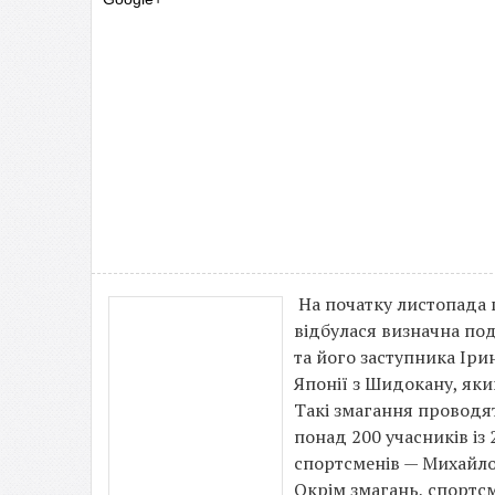
На початку листопада 
відбулася визначна под
та його заступника Ір
Японії з Шидокану, яки
Такі змагання проводят
понад 200 учасників із
спортсменів — Михайло 
Окрім змагань, спортсм