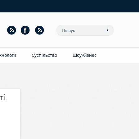
ехнології
Суспільство
Шоу-бізнес
ті