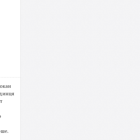
докан
одинця
т
о
рше.