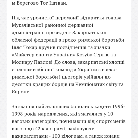
м.Берегово Тот Іштван.
Під час урочистої церемонії відкриття голова
Мукачівської районної державної
адміністрації, президент Закарпатської
обласної федерації з греко-римської боротьби
Ілля Токар вручив посвідчення та значки
«Майстер спорту України» Козубу Сергію та
Молнару Павлові. До слова, закарпатські хлопці
є членами збірної команди України з греко-
римської боротьби і цьогоріч увійшли до
десятки кращих борців на Чемпіонатах світу та
Європи.
За звання найсильніших боролись кадети 1996-
1998 років народження, які змагалися у 10
вагових категоріях, починаючи від спортсменів
вагою до 42 кілограм і, закінчуючи
важкоатлетами - 100 кілограм, а також юнаки