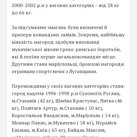
2000-2002 р.н у вагових категоріях – від 28 кг
до 66 кг.
За підсумками змагань були визначені й
призери командних заліків. Зокрема, найбільшу
кількість нагород здобули вихованці
мукачівської школи греко-римсько боротьби,
які й посіли перше загальнокомандне місце.
Другими стали маріупольці, бронзові нагороди
отримали спортсмени з Луганщини.
Переможцями у своїх вагових категоріях стали:
серед кадетів 1996-1998 р.н Сухоногіх Руслан,
м.Стаханів (42 кг), Шлеіва Криступас, Литва (46
кг), Політаєв Артур, м.Стаханів ( 50 кг),
Коростильов Владислав, м.Маріуполь ( 54 кг),
Молнар Павло, м.Мукачево ( 58 кг), Нуралієв
Ельман, м.Київ ( 63 кг), Байдак Максим,