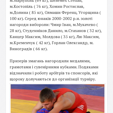
м.Маріуполь (69 кг), Шелемех Степан,
м.Костопіль ( 76 кг), Хомин Ростислав,
м.Долина ( 85 кг), Олмаши Ференц, Угорщина (
100 кг). Серед юнаків 2000-2002 р.н. золоті
нагороди вибороли: Чмир Іван, м.Мукачево (
28 кг), Студенніков Данило, м.Стаханов ( 32 кг),
Канцер Максим, Молдова ( 35 кг), Лю Максим,
м.Кременчук ( 42 кг), Горлан Олександр, м.
Виноградів ( 66 кг).
Призерів змагань нагородили медалями,
грамотами і сувенірними кубками. Подяками
відзначили і роботу арбітрів та спонсорів, які
щороку долучаються до організації турніру.