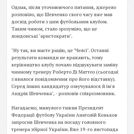
Однак, після уточнюючого питання, джерело
розповіло, що Шевченко свого часу вже мав
досвід роботи з цим футбольним клубом.
Таким чином, стало зрозуміло, що це
лондонські "аристократи".
"Ну так, ви маєте рацію, це "Челсі". Останні
результати команди не вражають, тому
керівництво клубу почало підшукувати заміну
чинному тренеру Роберто Ді Маттео (сьогодні
з'явилося повідомлення про його відставку).
Серед інших кандидатур озвучувалося й ім'я
Андрія Шевченка", - розповів співрозмовник.
Нагадаємо, минулого тижня Президент
Федерації футболу України Анатолій Коньков
запросив Шевченка на посаду головного
тренера збірної України. Вже 19-го листопада