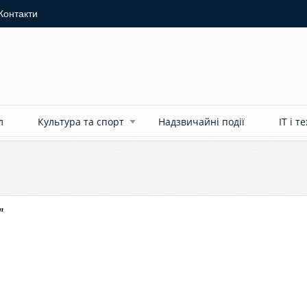
Контакти
л
Культура та спорт
Надзвичайні події
ІТ і т
"