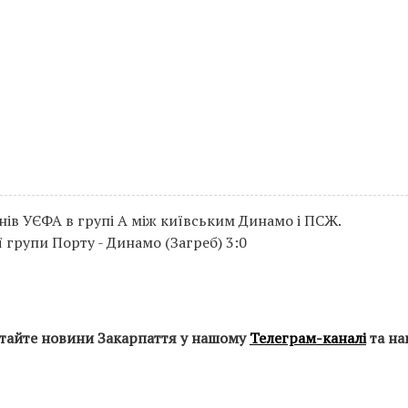
онів УЄФА в групі A між київським Динамо і ПСЖ.
ї групи Порту - Динамо (Загреб) 3:0
итайте новини Закарпаття у нашому
Телеграм-каналі
та на