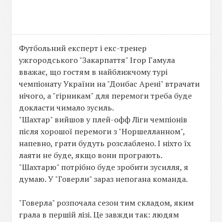
Футбольний експерт і екс-тренер
ужгородського "Закарпаття" Ігор Гамула
вважає, що гостям в найближчому турі
чемпіонату України на "Донбас Арені" втрачати
нічого, а "гірникам" для перемоги треба буде
докласти чимало зусиль.
"Шахтар" вийшов у плей-офф Ліги чемпіонів
після хорошої перемоги з "Норшелланном",
напевно, грати будуть розслаблено. І ніхто їх
лаяти не буде, якщо вони програють.
"Шахтарю" потрібно буде зробити зусилля, я
думаю. У "Говерли" зараз непогана команда.
"Говерла" розпочала сезон тим складом, яким
грала в першій лізі. Це завжди так: людям