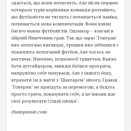
здається, що вони потягнуть. Але після перших
чотирьох турів керівники команди розуміють,
що футболісти не тягнуть і починається паніка,
починається нова комплектація. Вони взяли
багато нових футболістів. Одонкор – взагалі в
збірній Німеччини грав. Так що зараз "Говерла"
вже непогано виглядає, трошки вже оббилися і
показують непоганий футбол. Але чогось не
вистачає. Напевно, психології трішечки. Важко
бути аутсайдером, завжди боїшся програти,
напружено себе почуваєш. Але з іншого боку,
втрачати їм в матчі з "Шахтарем" нічого. Гравці
"Говерли" не приїдуть за перемогою, а будуть
просто грати, показувати себе, а це інколи дає
свої результати і гідні плоди".
championat.com