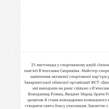
23 листопада у спортивному клубі «Іппон
пам’яті В’ячеслава Саприкіна . Майстер спорт
закінчення активної спортивної кар’єри
Закарпатської обласної організації ФСТ «Ди
які виходили на ринг спільно з В’ячесл
Володимир Роман, Людвиг Марці, брати Раб
зрештою й стали володарями командного ку
створити свято боксу учасникам. Завзяттю