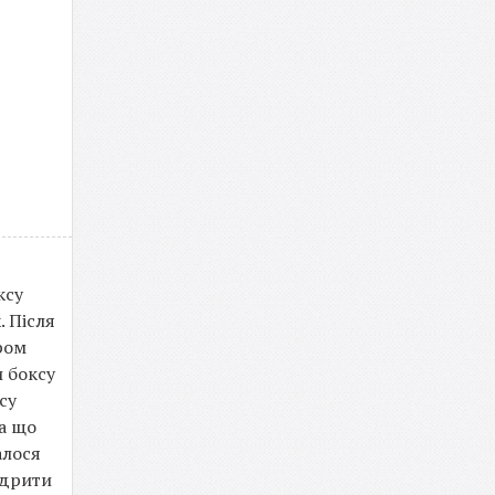
ксу
. Після
ром
 боксу
су
па що
алося
здрити