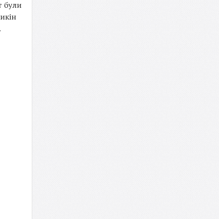
т були
рикін
.