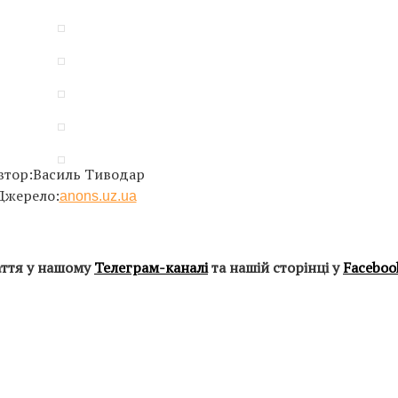
втор:Василь Тиводар
Джерело:
anons.uz.ua
аття у нашому
Телеграм-каналі
та нашій сторінці у
Faceboo