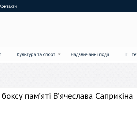
Контакти
л
Культура та спорт
Надзвичайні події
ІТ і т
 боксу пам’яті В’ячеслава Саприкіна