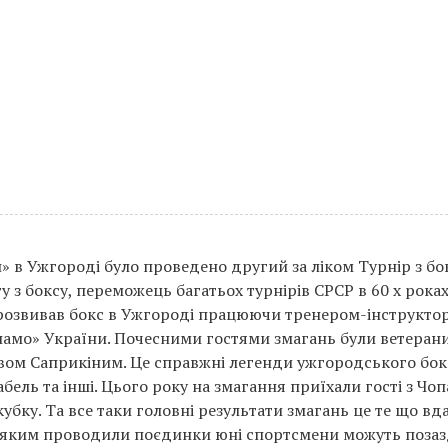
» в Ужгороді було проведено другий за ліком Турнір з бо
у з боксу, переможець багатьох турнірів СРСР в 60 х роках
 розвивав бокс в Ужгороді працюючи тренером-інструкто
намо» України. Почесними гостями змагань були ветерани
авом Саприкіним. Це справжні легенди ужгородського бок
ель та інші. Цього року на змагання приїхали гості з Чо
бку. Та все таки головні результати змагань це те що вд
 з яким проводили поєдинки юні спортсмени можуть поза