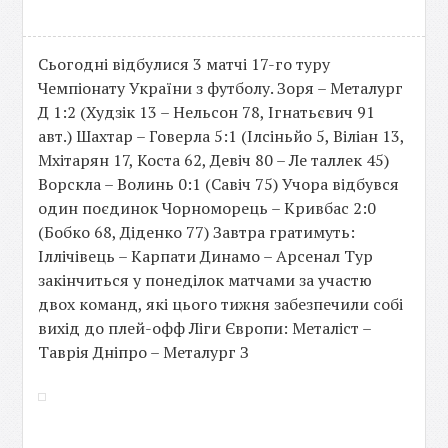
Сьогодні відбулися 3 матчі 17-го туру
Чемпіонату України з футболу. Зоря – Металург
Д 1:2 (Худзік 13 – Нельсон 78, Ігнатьєвич 91
авт.) Шахтар – Говерла 5:1 (Ілсіньйо 5, Віліан 13,
Мхітарян 17, Коста 62, Девіч 80 – Ле таллек 45)
Ворскла – Волинь 0:1 (Савіч 75) Учора відбувся
один поєдинок Чорноморець – Кривбас 2:0
(Бобко 68, Діденко 77) Завтра гратимуть:
Іллічівець – Карпати Динамо – Арсенал Тур
закінчиться у понеділок матчами за участю
двох команд, які цього тижня забезпечили собі
вихід до плей-офф Ліги Європи: Металіст –
Таврія Дніпро – Металург З