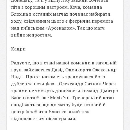
Донецьку, та й у відпустку завжди хочеться
піти з хорошим настроєм. Хоча, команда
Блохіна в останніх матчах починає набирати
ходу, свідченням цього є феєрична перемога
над київським «Арсеналом». Так що матч
вийде непростим.
Кадри
Радує те, що в стані нашої команди в загальній
групі займаються Давід Одонкор та Олександр
Надь.. Проте, натомість травмувався його
дублер за позицією – Олександр Ситник. Через
травми не зможуть допомогти команді Дмитро
Бабенко та Єгіше Мелік’ян. Тренерський штаб
сподівається, що до матчу буде готовий й
центр бек Євген Єлисєєв, який теж
відновлюється після травми.