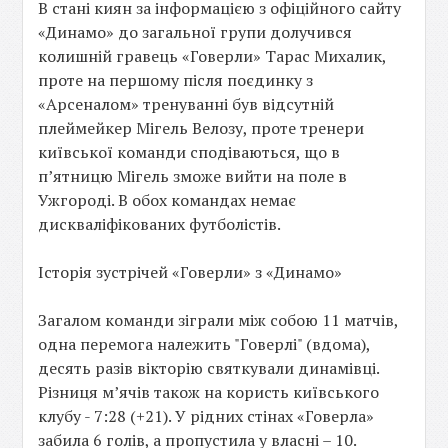
В стані киян за інформацією з офіційного сайту
«Динамо» до загальної групи долучився
колишній гравець «Говерли» Тарас Михалик,
проте на першому після поєдинку з
«Арсеналом» тренуванні був відсутній
плеймейкер Мігель Велозу, проте тренери
київської команди сподіваються, що в
п’ятницю Мігель зможе вийти на поле в
Ужгороді. В обох командах немає
дискваліфікованих футболістів.
Історія зустрічей «Говерли» з «Динамо»
Загалом команди зіграли між собою 11 матчів,
одна перемога належить "Говерлі" (вдома),
деcять разів вікторію святкували динамівці.
Різниця м’ячів також на користь київського
клубу - 7:28 (+21). У рідних стінах «Говерла»
забила 6 голів, а пропустила у власні – 10.