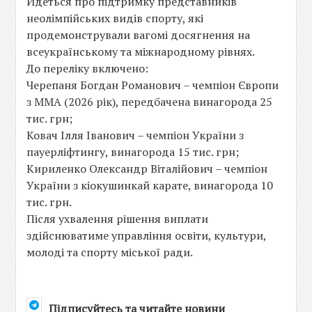
Йдеться про підтримку представників
неолімпійських видів спорту, які
продемонстрували вагомі досягнення на
всеукраїнському та міжнародному рівнях.
До переліку включено:
Черепаня Богдан Романович – чемпіон Європи
з ММА (2026 рік), передбачена винагорода 25
тис. грн;
Ковач Ілля Іванович – чемпіон України з
пауерліфтингу, винагорода 15 тис. грн;
Кириленко Олександр Віталійович – чемпіон
України з кіокушинкай карате, винагорода 10
тис. грн.
Після ухвалення рішення виплати
здійснюватиме управління освіти, культури,
молоді та спорту міської ради.
Підписуйтесь та читайте новини