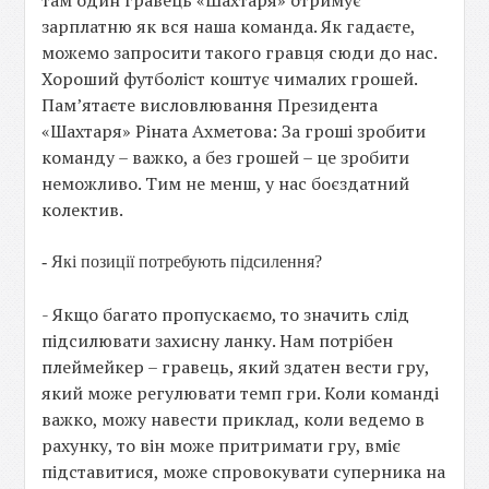
там один гравець «Шахтаря» отримує
зарплатню як вся наша команда. Як гадаєте,
можемо запросити такого гравця сюди до нас.
Хороший футболіст коштує чималих грошей.
Пам’ятаєте висловлювання Президента
«Шахтаря» Ріната Ахметова: За гроші зробити
команду – важко, а без грошей – це зробити
неможливо. Тим не менш, у нас боєздатний
колектив.
- Які позиції потребують підсилення?
- Якщо багато пропускаємо, то значить слід
підсилювати захисну ланку. Нам потрібен
плеймейкер – гравець, який здатен вести гру,
який може регулювати темп гри. Коли команді
важко, можу навести приклад, коли ведемо в
рахунку, то він може притримати гру, вміє
підставитися, може спровокувати суперника на