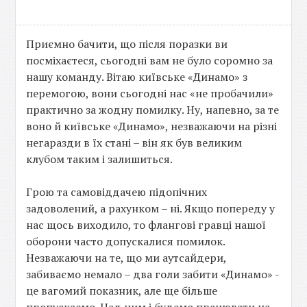
Приємно бачити, що після поразки ви
посміхаєтеся, сьогодні вам не було соромно за
нашу команду. Вітаю київське «Динамо» з
перемогою, вони сьогодні нас «не пробачили»
практично за жодну помилку. Ну, напевно, за те
воно й київське «Динамо», незважаючи на різні
негаразди в їх стані – він як був великим
клубом таким і залишиться.
Грою та самовіддачею підопічних
задоволений, а рахунком – ні. Якщо попереду у
нас щось виходило, то флангові гравці нашої
оборони часто допускалися помилок.
Незважаючи на те, що ми аутсайдери,
забиваємо немало – два голи забити «Динамо» -
це вагомий показник, але ще більше