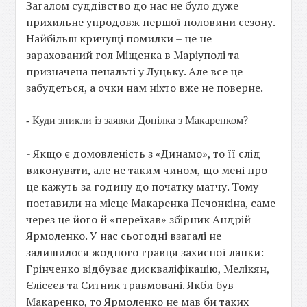
Загалом суддівство до нас не було дуже
прихильне упродовж першої половини сезону.
Найбільш кричущі помилки – це не
зарахований гол Міщенка в Маріуполі та
призначена пенальті у Луцьку. Але все це
забудеться, а очки нам ніхто вже не поверне.
- Куди зникли із заявки Допілка з Макаренком?
- Якщо є домовленість з «Динамо», то її слід
виконувати, але не таким чином, що мені про
це кажуть за годину до початку матчу. Тому
поставили на місце Макаренка Печонкіна, саме
через це його й «переїхав» збірник Андрій
Ярмоленко. У нас сьогодні взагалі не
залишилося жодного гравця захисної ланки:
Грінченко відбуває дискваліфікацію, Мелікян,
Єлісєєв та Ситник травмовані. Якби був
Макаренко, то Ярмоленко не мав би таких