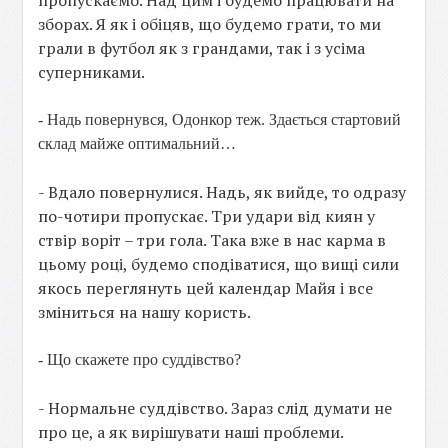
пропускаємо. Над цим і будемо працювати на
зборах. Я як і обіцяв, що будемо грати, то ми
грали в футбол як з грандами, так і з усіма
суперниками.
- Надь повернувся, Одонкор теж. Здається стартовий
склад майже оптимальний…
- Вдало повернулися. Надь, як вийде, то одразу
по-чотири пропускає. Три удари від киян у
ствір воріт – три гола. Така вже в нас карма в
цьому році, будемо сподіватися, що вищі сили
якось переглянуть цей календар Майя і все
зміниться на нашу користь.
- Що скажете про суддівство?
- Нормальне суддівство. Зараз слід думати не
про це, а як вирішувати наші проблеми.