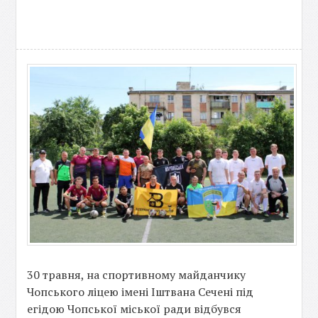
30 травня, на спортивному майданчику
Чопського ліцею імені Іштвана Сечені під
егідою Чопської міської ради відбувся