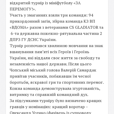
відкритий турнір із мініфутболу «ЗА
ПЕРЕМОГУ!».
Участь у змаганнях взяли три команди: 94
прикордонний загін, збірна команда КЗ ВП
«ВДОМА» разом з ветеранами CS GLADIATOR та
6-та державна пожежно-рятувальна частина 2
ДПРЗ ГУ ДСНС України.
Турнір розпочався хвилиною мовчання на знак
вшанування пам’яті всіх Героїв і Героїнь
України, які віддали своє життя за свободу та
незалежність нашої держави. Після цього
Чопський міський голова Валерій Самардак
привітав учасників, побажавши їм чесної
боротьби, яскравої гри та спортивних перемог.
Кожна команда демонструвала згуртованість,
витримку та справжній командний дух.
За підсумками турніру було визначено кращих
гравців у номінаціях: кращий воротар –
Олександр Усенко (фахівець із супроводу