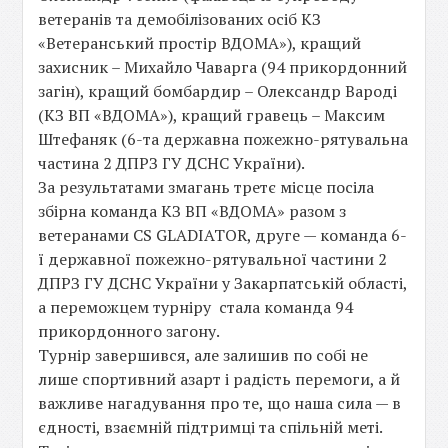
ветеранів та демобілізованих осіб КЗ
«Ветеранський простір ВДОМА»), кращий
захисник – Михайло Чаварга (94 прикордонний
загін), кращий бомбардир – Олександр Вароді
(КЗ ВП «ВДОМА»), кращий гравець – Максим
Штефаняк (6-та державна пожежно-рятувальна
частина 2 ДПРЗ ГУ ДСНС України).
За результатами змагань третє місце посіла
збірна команда КЗ ВП «ВДОМА» разом з
ветеранами CS GLADIATOR, друге — команда 6-
ї державної пожежно-рятувальної частини 2
ДПРЗ ГУ ДСНС України у Закарпатській області,
а переможцем турніру стала команда 94
прикордонного загону.
Турнір завершився, але залишив по собі не
лише спортивний азарт і радість перемоги, а й
важливе нагадування про те, що наша сила — в
єдності, взаємній підтримці та спільній меті.