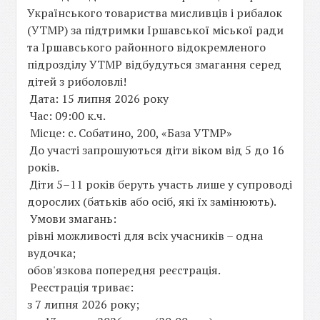
Українського товариства мисливців і рибалок
(УТМР) за підтримки Іршавської міської ради
та Іршавського районного відокремленого
підрозділу УТМР відбудуться змагання серед
дітей з риболовлі!
Дата: 15 липня 2026 року
Час: 09:00 к.ч.
Місце: с. Собатино, 200, «База УТМР»
До участі запрошуються діти віком від 5 до 16
років.
Діти 5–11 років беруть участь лише у супроводі
дорослих (батьків або осіб, які їх замінюють).
Умови змагань:
рівні можливості для всіх учасників – одна
вудочка;
обов'язкова попередня реєстрація.
Реєстрація триває:
з 7 липня 2026 року;