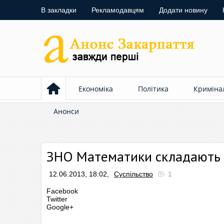
В закладки
Рекламодавцям
Додати новину
Економіка
Політика
Криміна
Анонси
ЗНО Математики складають б
12.06.2013, 18:02,
Суспільство
1
Facebook
Twitter
Google+