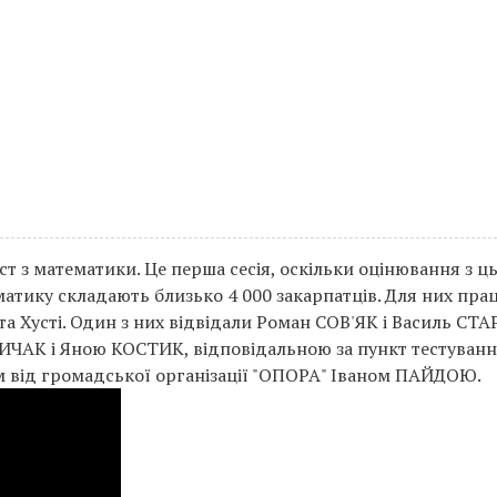
ст з математики. Це перша сесія, оскільки оцінювання з ц
матику складають близько 4 000 закарпатців. Для них пр
 та Хусті. Один з них відвідали Роман СОВ'ЯК і Василь СТА
РИЧАК і Яною КОСТИК, відповідальною за пункт тестуван
від громадської організації "ОПОРА" Іваном ПАЙДОЮ.