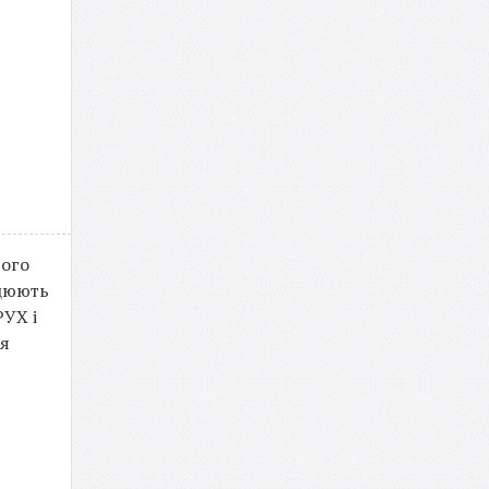
ього
ацюють
РУХ і
ня