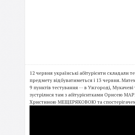
12 червня українські абітурієнти складали те
предмету відбуватиметься і 13 червня. Мате
9 пунктів тестування -- в Ужгороді, Мукачеві
зустрілися там з абітурієнтками Орисею МА
Христиною МЕЩЕРЯКОВОЮ та спостерігачем 