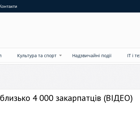
Контакти
л
Культура та спорт
Надзвичайні події
ІТ і т
лизько 4 000 закарпатців (ВІДЕО)