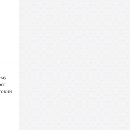
ому.
ося
отовий