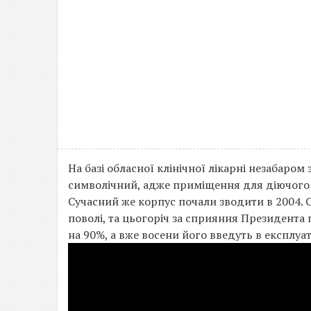
На базі обласної клінічної лікарні незабаром
символічний, адже приміщення для діючого в
Сучасний же корпус почали зводити в 2004. 
поволі, та цьогоріч за сприяння Президента
на 90%, а вже восени його введуть в експлуа