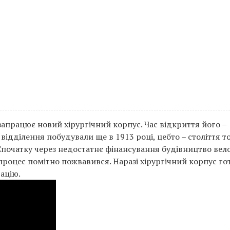
 запрацює новий хірургічний корпус. Час відкриття його –
ідділення побудували ще в 1913 році, цебто – століття т
Cпочатку через недостатнє фінансування будівництво вел
 процес помітно пожвавився. Наразі хірургічний корпус г
тацію.