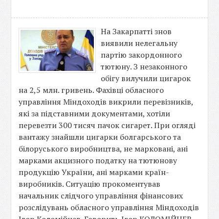
На Закарпатті знов
виявили нелегальну
партію закордонного
тютюну. З незаконного
обігу вилучили цигарок
на 2,5 млн. гривень. Фахівці обласного
управління Міндоходів викрили перевізників,
які за підставними документами, хотіли
перевезти 300 тисяч пачок сигарет. При огляді
вантажу знайшли цигарки болгарського та
білоруського виробництва, не марковані, ані
марками акцизного податку на тютюнову
продукцію України, ані марками країн-
виробників. Ситуацію прокоментував
начальник слідчого управління фінансових
розслідувань обласного управління Міндоходів