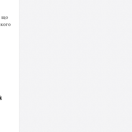
, що
ького
k