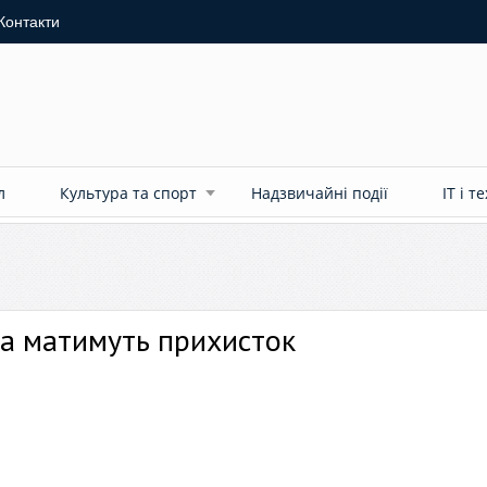
Контакти
л
Культура та спорт
Надзвичайні події
ІТ і т
ва матимуть прихисток