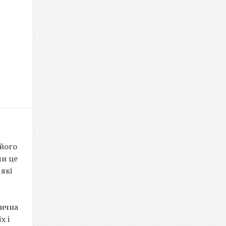
 його
чи це
які
дична
х і