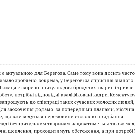
 є актуальною для Берегова. Саме тому вона досить часто
имало зроблено, зокрема, у Берегові за сприяння знаного
Якимця створено притулок для бродячих тварин і триває
боту, потрібні відповідні кваліфіковані кадри. Коментую
 запрошують до співпраці таких сучасних молодих людей, 
 Для заохочення додамо: за попередніми планами, місячна
 те, що вже ведуться перемовини стосовно придбання
акладі безпритульним тваринам надаватиметься також ме
ні щеплення, проходитимуть обстеження, а при потребі ї