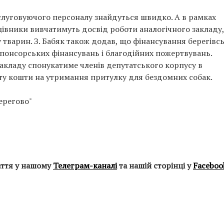
слуговуючого персоналу знайдуться швидко. А в рамках
цівники вивчатимуть досвід роботи аналогічного закладу
 тварин. З. Бабяк також додав, що фінансування берегівс
понсорських фінансувань і благодійних пожертвувань.
закладу спонукатиме членів депутатського корпусу в
ту кошти на утримання притулку для бездомних собак.
ерегово"
аття у нашому
Телеграм-каналі
та нашій сторінці у
Faceboo