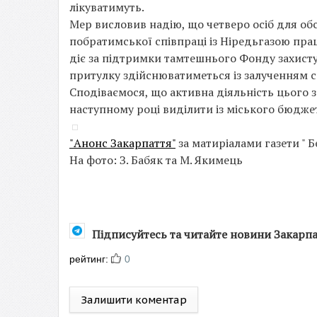
лікуватимуть.
Мер висловив надію, що четверо осіб для об
побратимської співпраці із Ніредьгазою пра
діє за підтримки тамтешнього Фонду захисту
притулку здійснюватиметься із залученням с
Сподіваємося, що активна діяльність цього 
наступному році виділити із міського бюдже
"Анонс Закарпаття"
за матиріалами газети " Б
На фото: З. Бабяк та М. Якимець
Підписуйтесь та читайте новини Закарп
рейтинг:
0
Залишити коментар