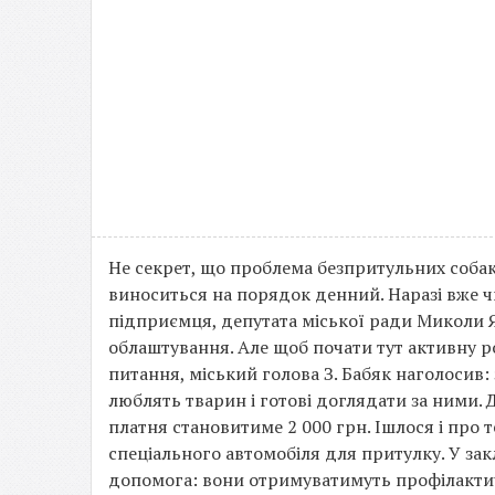
Не секрет, що проблема безпритульних собак
виноситься на порядок денний. Наразі вже ч
підприємця, депутата міської ради Миколи 
облаштування. Але щоб почати тут активну ро
питання, міський голова З. Бабяк наголосив:
люблять тварин і готові доглядати за ними.
платня становитиме 2 000 грн. Ішлося і про
спеціального автомобіля для притулку. У з
допомога: вони отримуватимуть профілактич