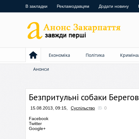
В закладки
Рекламодавцям
Додати новину
Економіка
Політика
Криміна
Анонси
Безпритульні собаки Берего
15.08.2013, 09:15,
Суспільство
0
Facebook
Twitter
Google+