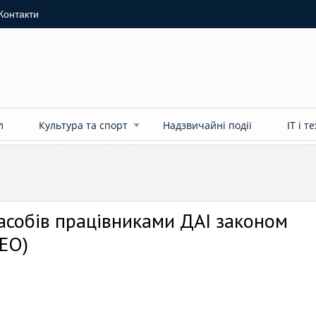
Контакти
л
Культура та спорт
Надзвичайні події
ІТ і т
асобів працівниками ДАІ законом
ДЕО)