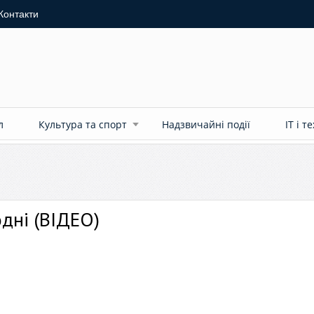
Контакти
л
Культура та спорт
Надзвичайні події
ІТ і т
одні (ВІДЕО)