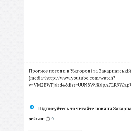
Прогноз погоди в Ужгороді та Закарпатській 
[media=http://www.youtube.com/watch?
v=VM2BWFj6rd4&list=UUN8WvX6pA7LR9WApWE6
Підписуйтесь та читайте новини Закарп
рейтинг:
0