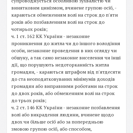
супроводжується особливою зухвалістю чи
винятковим цинізмом, вчинене групою осіб, -
караються обмеженням волі на строк до п'яти
років або позбавленням волі на строк до
чотирьох років;
ч. 1 ст. 162 КК України - незаконне
проникнення до житла чи до іншого володіння
особи, незаконне проведення в них огляду чи
обшуку, а так само незаконне виселення чи інші
дії, що порушують недоторканність житла
громадян, - караються штрафом від п'ятдесяти
до ста неоподатковуваних мінімумів доходів
громадян або виправними роботами на строк
до двох років, або обмеженням волі на строк
до трьох років;
ч. 2 ст. 146 КК України - незаконне позбавлення
волі або викрадення людини, вчинене щодо
двох чи більше осіб або за попередньою
змовою групою осіб, або способом,