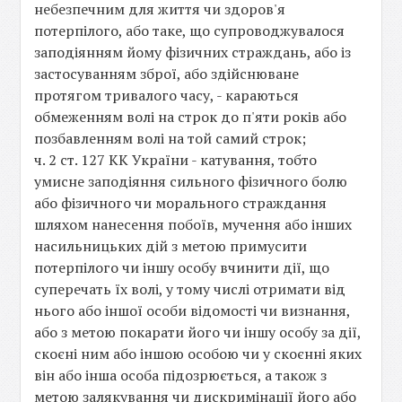
небезпечним для життя чи здоров'я
потерпілого, або таке, що супроводжувалося
заподіянням йому фізичних страждань, або із
застосуванням зброї, або здійснюване
протягом тривалого часу, - караються
обмеженням волі на строк до п'яти років або
позбавленням волі на той самий строк;
ч. 2 ст. 127 КК України - катування, тобто
умисне заподіяння сильного фізичного болю
або фізичного чи морального страждання
шляхом нанесення побоїв, мучення або інших
насильницьких дій з метою примусити
потерпілого чи іншу особу вчинити дії, що
суперечать їх волі, у тому числі отримати від
нього або іншої особи відомості чи визнання,
або з метою покарати його чи іншу особу за дії,
скоєні ним або іншою особою чи у скоєнні яких
він або інша особа підозрюється, а також з
метою залякування чи дискримінації його або