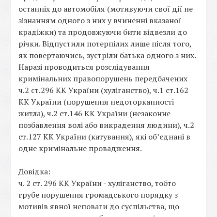
останніх до автомобіля (мотивуючи свої дії не
зізнанням одного з них у вчиненні вказаної
крадіжки) та продовжуючи бити відвезли до
річки. Відпустили потерпілих лише після того,
як повертаючись, зустріли батька одного з них.
Наразі проводиться розслідування
кримінальних правопорушень передбачених
ч.2 ст.296 КК України (хуліганство), ч.1 ст.162
КК України (порушення недоторканності
житла), ч.2 ст.146 КК України (незаконне
позбавлення волі або викрадення людини), ч.2
ст.127 КК України (катування), які об’єднані в
одне кримінальне провадження.
Довідка:
ч. 2 ст. 296 КК України - хуліганство, тобто
грубе порушення громадського порядку з
мотивів явної неповаги до суспільства, що