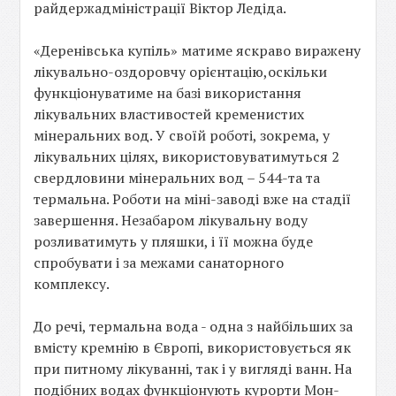
райдержадміністрації Віктор Ледіда.
«Деренівська купіль» матиме яскраво виражену
лікувально-оздоровчу орієнтацію,оскільки
функціонуватиме на базі використання
лікувальних властивостей кременистих
мінеральних вод. У своїй роботі, зокрема, у
лікувальних цілях, використовуватимуться 2
свердловини мінеральних вод – 544-та та
термальна. Роботи на міні-заводі вже на стадії
завершення. Незабаром лікувальну воду
розливатимуть у пляшки, і її можна буде
спробувати і за межами санаторного
комплексу.
До речі, термальна вода - одна з найбільших за
вмісту кремнію в Європі, використовується як
при питному лікуванні, так і у вигляді ванн. На
подібних водах функціонують курорти Мон-