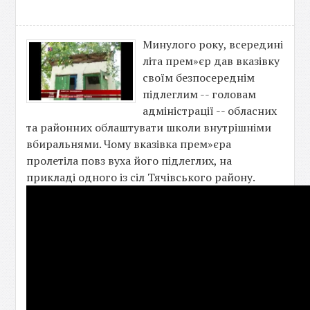
Минулого року, всередині
літа прем»єр дав вказівку
своїм безпосереднім
підлеглим -- головам
адміністрації -- обласних
та районних облаштувати школи внутрішніми
вбиральнями. Чому вказівка прем»єра
пролетіла повз вуха його підлеглих, на
прикладі одного із сіл Тячівського району.