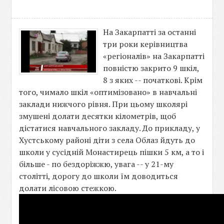
На Закарпатті за останні
три роки керівництва
«регіоналів» на Закарпатті
повністю закрито 9 шкіл,
8 з яких -- початкові. Крім
того, чимало шкіл «оптимізовано» в навчальні
заклади нижчого рівня. При цьому школярі
змушені долати десятки кілометрів, щоб
дістатися навчального закладу. До прикладу, у
Хустському районі діти з села Облаз йдуть до
школи у сусідній Монастирець пішки 5 км, а то і
більше - по бездоріжжю, увага -- у 21-му
столітті, дорогу до школи їм доводиться
долати лісовою стежкою.