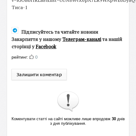
v=iGOBbrIRLa8&list=UUN8WvX6pA7LR9WApWE6Dy8Q&fe
Тиса-1
Підписуйтесь та читайте новини
Закарпаття у нашому
Телеграм-каналі
та нашій
сторінці у
Facebook
рейтинг:
0
Залишити коментар
Коментувати статті на сайті можливе лише впродовж
30
днів
з дня публікування.