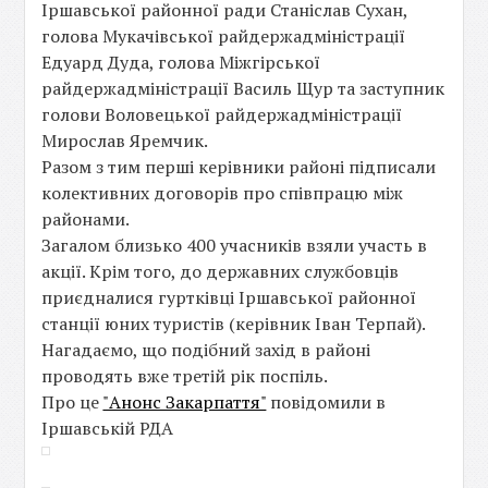
Іршавської районної ради Станіслав Сухан,
голова Мукачівської райдержадміністрації
Едуард Дуда, голова Міжгірської
райдержадміністрації Василь Щур та заступник
голови Воловецької райдержадміністрації
Мирослав Яремчик.
Разом з тим перші керівники районі підписали
колективних договорів про співпрацю між
районами.
Загалом близько 400 учасників взяли участь в
акції. Крім того, до державних службовців
приєдналися гуртківці Іршавської районної
станції юних туристів (керівник Іван Терпай).
Нагадаємо, що подібний захід в районі
проводять вже третій рік поспіль.
Про це
"Анонс Закарпаття"
повідомили в
Іршавській РДА