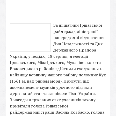
За ініціативи Іршавської
райдержадміністрації
напередодні відзначення
Дня Незалежності та Дня
Державного Прапора
України, у неділю, 18 серпня, делегації
Іршавського, Міжгірського, Мукачівського та
Воловецького районів здійснили сходження на
найвищу вершину нашого району полонину Кук
(1361 м. над рівнем моря). Присутні під
акомпанемент музиків урочисто підняли
державний стяг та заспівали Гімн України.
З нагоди державних свят учасників заходу
привітали голова Іршавської
райдержадміністрації Василь Ковбаcко, голова