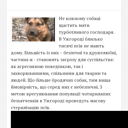
Не кожному собаці
щастить мати
турботливого господаря.
В Ужгороді близько
тисячі псів не мають
дому. Більшість із них – безпечні та дружелюбні,
частина ж - становить загрозу для суспільства:
як агресивною поведінкою, так і
захворюваннями, спільними для тварин та
людей. Що більше бродячих собак, тим вища
ймовірність, що серед них є небезпечні. З
метою врегулювання популяції чотирилапих
безхатченків в Ужгороді проведуть масову
стерилізацію псів.