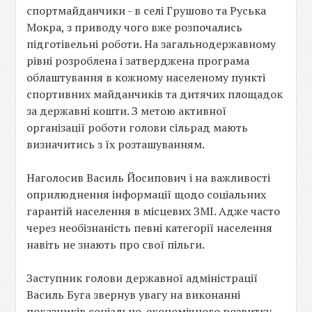
спортмайданчики - в селі Грушово та Руська
Мокра, з приводу чого вже розпочались
підготівельні роботи. На загальнодержавному
рівні розроблена і затверджена програма
облаштування в кожному населеному пункті
спортивних майданчиків та дитячих площадок
за державні кошти. З метою активної
організації роботи голови сільрад мають
визначитись з їх розташуванням.
Наголосив Василь Йосипович і на важливості
оприлюднення інформації щодо соціальних
гарантій населення в місцевих ЗМІ. Адже часто
через необізнаність певні категорії населення
навіть не знають про свої пільги.
Заступник голови державної адміністрації
Василь Буга звернув увагу на виконанні
показників соціально-економічного розвитку