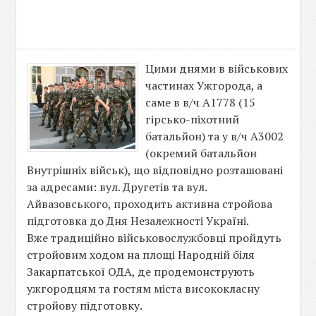
Цими днями в військових
частинах Ужгорода, а
саме в в/ч А1778 (15
гірсько-піхотний
батальйон) та у в/ч А3002
(окремий батальйон
Внутрішніх військ), що відповідно розташовані
за адресами: вул. Другетів та вул.
Айвазовського, проходить активна стройова
підготовка до Дня Незалежності Україні.
Вже традиційно військовослужбовці пройдуть
стройовим ходом на площі Народній біля
Закарпатської ОДА, де продемонструють
ужгородцям та гостям міста висококласну
стройову підготовку.