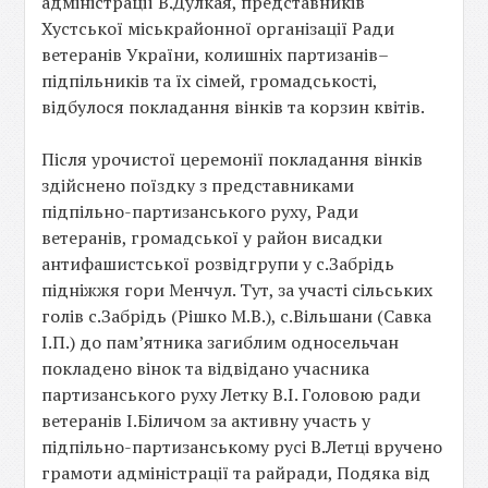
адміністрації В.Дулкая, представників
Хустської міськрайонної організації Ради
ветеранів України, колишніх партизанів–
підпільників та їх сімей, громадськості,
відбулося покладання вінків та корзин квітів.
Після урочистої церемонії покладання вінків
здійснено поїздку з представниками
підпільно-партизанського руху, Ради
ветеранів, громадської у район висадки
антифашистської розвідгрупи у с.Забрідь
підніжжя гори Менчул. Тут, за участі сільських
голів с.Забрідь (Рішко М.В.), с.Вільшани (Савка
І.П.) до пам’ятника загиблим односельчан
покладено вінок та відвідано учасника
партизанського руху Летку В.І. Головою ради
ветеранів І.Біличом за активну участь у
підпільно-партизанському русі В.Летці вручено
грамоти адміністрації та райради, Подяка від