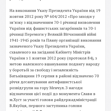
На виконання Указу Президента України від 19
жовтня 2012 року № 604/2012 «Про заходи у
зв’язку з відзначенням 70-ї річниці визволення
України від фашистських загарбників та 70-ї
річниці Перемоги у Великій Вітчизняній війні
1941-1945 років та Плану організації виконання
зазначеного Указу Президента України,
схваленого на засіданні Кабінету Міністрів
України з 1 жовтня 2012 року (протокол 84), з
метою належного вшанування подвигу народу
у боротьбі за свободу і незалежність
Батьківщини 19 серпня в районі відзначено 70
річчя десантування антифашистської
розвідгрупи на гору Менчул. З нагоди
відзначення цієї події до монумента Слави в
м.Хуст за участі голови райдержадміністрації
В.Якубця, першого заступника голови