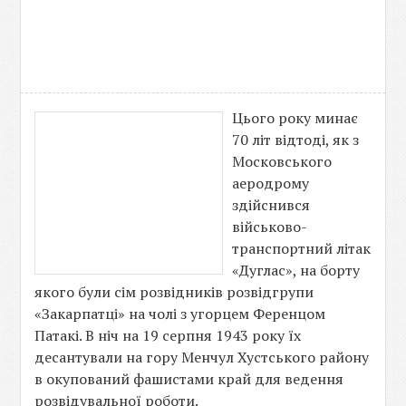
Цього року минає
70 літ відтоді, як з
Московського
аеродрому
здійснився
військово-
транспортний літак
«Дуглас», на борту
якого були сім розвідників розвідгрупи
«Закарпатці» на чолі з угорцем Ференцом
Патакі. В ніч на 19 серпня 1943 року їх
десантували на гору Менчул Хустського району
в окупований фашистами край для ведення
розвідувальної роботи.