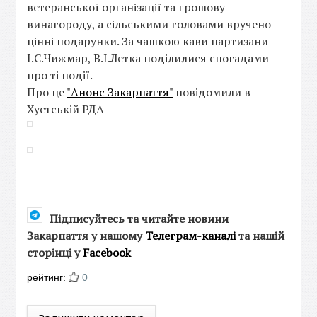
ветеранської організації та грошову
винагороду, а сільськими головами вручено
цінні подарунки. За чашкою кави партизани
І.С.Чижмар, В.І.Летка поділилися спогадами
про ті події.
Про це
"Анонс Закарпаття"
повідомили в
Хустській РДА
Підписуйтесь та читайте новини
Закарпаття у нашому
Телеграм-каналі
та нашій
сторінці у
Facebook
рейтинг:
0