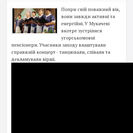
Попри свій поважний вік,
вони завжди активні та
енергійні. У Мукачеві
вкотре зустрілися
угорськомовні
пенсіонери. Учасники заходу влаштували
справжній концерт - танцювали, співали та
декламували вірші.