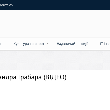
Контакти
л
Культура та спорт
Надзвичайні події
ІТ і т
андра Грабара (ВІДЕО)