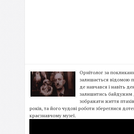
Орнітолог за покликанн
залишається відомою по
де навчався і навіть де
залишитись байдужим до
зображати життя птахів
років, та його чудові роботи збереглися дот
краєзнавчому музеї.