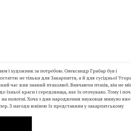
ям і художник за потребою. Олександр Грабар був і
статтю не тільки для Закарпаття, а й для сусідньої Уго
який час жив знаний птахолюб. Вивчаючи птахів, він не мі
 їхньої краси і середовища, яке їх оточувало. Тому і поч
 на полотні. Хоча з дня народження науковця минуло вже
епер. З нагоди ювілею їх представили у закарпатському