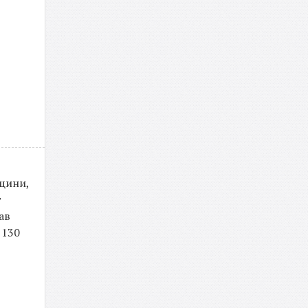
рщини,
г
ав
 130