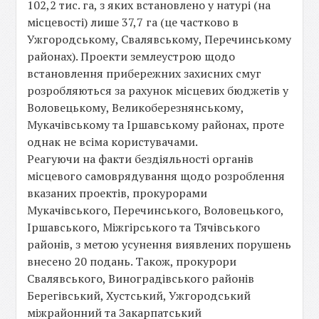
102,2 тис. га, з яких встановлено у натурі (на
місцевості) лише 37,7 га (це частково в
Ужгородському, Свалявському, Перечинському
районах). Проекти землеустрою щодо
встановлення прибережних захисних смуг
розробляються за рахунок місцевих бюджетів у
Воловецькому, Великоберезнянському,
Мукачівському та Іршавському районах, проте
однак не всіма користувачами.
Реагуючи на факти бездіяльності органів
місцевого самоврядування щодо розроблення
вказаних проектів, прокурорами
Мукачівського, Перечинського, Воловецького,
Іршавського, Міжгірського та Тячівського
районів, з метою усунення виявлених порушень
внесено 20 подань. Також, прокурори
Свалявського, Виноградівського районів
Берегівський, Хустський, Ужгородський
міжрайонний та Закарпатський