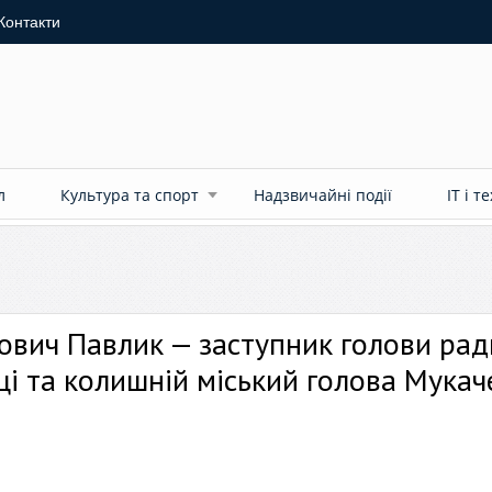
Контакти
л
Культура та спорт
Надзвичайні події
ІТ і т
ович Павлик — заступник голови рад
иці та колишній міський голова Мукач