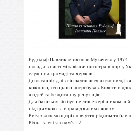
Рудольф Павлик очолював Мукачево у 1974–19
посади в системі залізничного транспорту У
служіння громаді та державі.
До останніх днів він залишався активним, і
кожного, хто цього потребував. Колеги відзн
людей та бездоганну репутацію.
Для багатьох він був не лише керівником, а
підтримкою та справедливим словом.
Висловлюємо щирі співчуття рідним та бли
Вічна та світла памʼять!