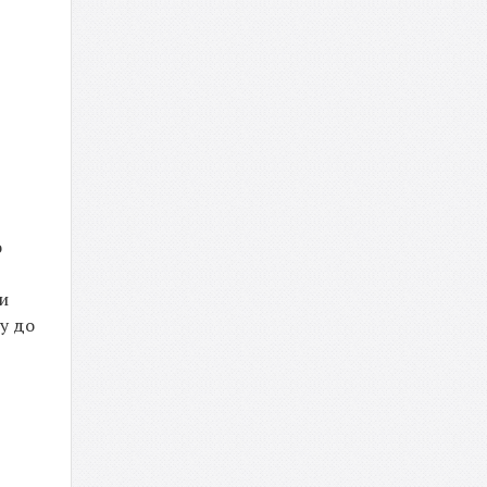
о
и
у до
,