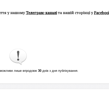
аття у нашому
Телеграм-каналі
та нашій сторінці у
Faceboo
ті можливе лише впродовж
30
днів з дня публікування.