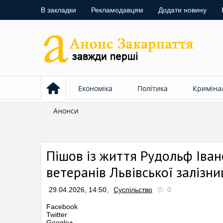
В закладки
Рекламодавцям
Додати новину
Економіка
Політика
Криміна
Анонси
Пішов із життя Рудольф Іван
ветеранів Львівської залізн
29.04.2026, 14:50,
Суспільство
0
Facebook
Twitter
Google+