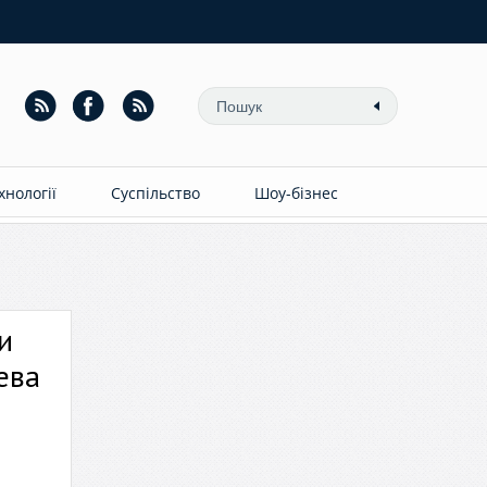
ехнології
Суспільство
Шоу-бізнес
и
ева