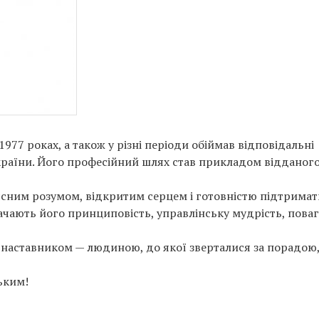
77 роках, а також у різні періоди обіймав відповідальні
країни. Його професійний шлях став прикладом відданог
з ясним розумом, відкритим серцем і готовністю підтримат
ачають його принциповість, управлінську мудрість, поваг
 й наставником — людиною, до якої зверталися за порадою
зьким!