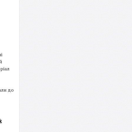
і
й
ріал
али до
k