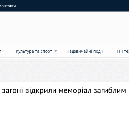
Контакти
л
Культура та спорт
Надзвичайні події
ІТ і т
загоні відкрили меморіал загиблим