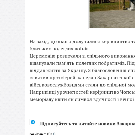
На захід, до якого долучилися керівництво т
близьких полеглих воїнів.
Церемонію розпочали зі спільного виконанн
вшанували пам’ять полеглих побратимів. Під
віддав життя за Україну. З благословення є
освятив протоієрей-капелан Закарпатської є
військовослужбовцями стали до спільної молит
Наприкінці урочистостей керірництво Чопськ
меморіалу квіти як символ вдячності і вічної 
Підписуйтесь та читайте новини Закарп
рейтинг:
0