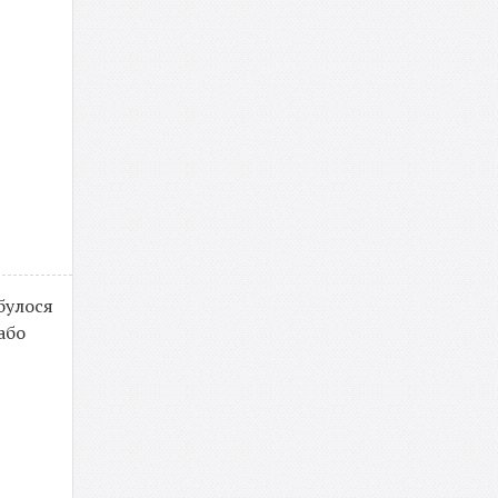
булося
або