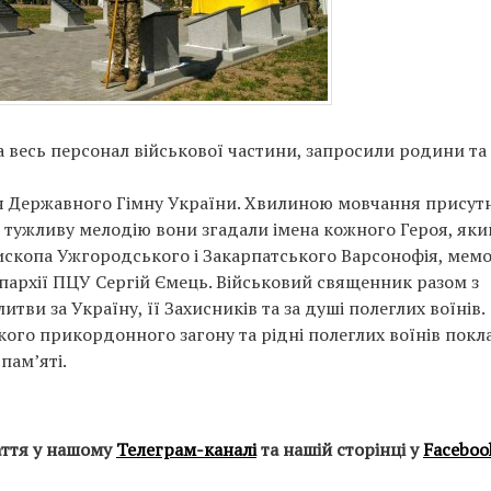
а весь персонал військової частини, запросили родини та
я Державного Гімну України. Хвилиною мовчання присутн
 тужливу мелодію вони згадали імена кожного Героя, яки
пископа Ужгородського і Закарпатського Варсонофія, мемо
пархії ПЦУ Сергій Ємець. Військовий священник разом з
ви за Україну, її Захисників та за душі полеглих воїнів.
ого прикордонного загону та рідні полеглих воїнів покл
пам’яті.
аття у нашому
Телеграм-каналі
та нашій сторінці у
Faceboo