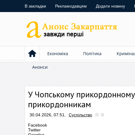
В закладки
Рекламодавцям
Додати новину
Економіка
Політика
Криміна
Анонси
У Чопському прикордонному 
прикордонникам
30.04.2026, 07:51,
Суспільство
0
Facebook
Twitter
Google+