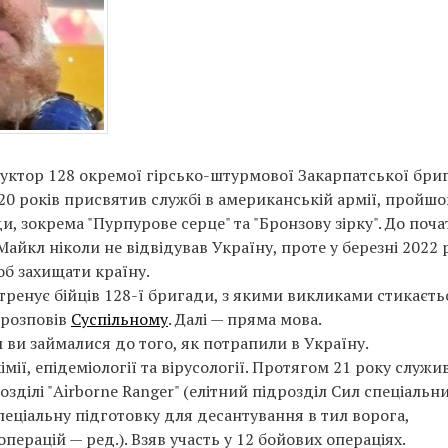
уктор 128 окремої гірсько-штурмової Закарпатської бри
 20 років присвятив службі в американській армії, пройшо
ди, зокрема "Пурпурове серце" та "Бронзову зірку". До поча
йкл ніколи не відвідував Україну, проте у березні 2022 
б захищати країну.
 тренує бійців 128-ї бригади, з якими викликами стикаєть
 розповів
Суспільному
. Далі — пряма мова.
м ви займалися до того, як потрапили в Україну.
імії, епідеміології та вірусології. Протягом 21 року служи
озділі "Airborne Ranger" (елітний підрозділ Сил спеціальн
пеціальну підготовку для десантування в тил ворога,
ерацій — ред.). Взяв участь у 12 бойових операціях.