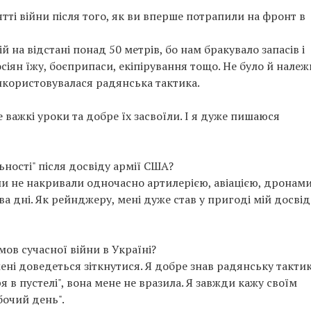
ті війни після того, як ви вперше потрапили на фронт в
й на відстані понад 50 метрів, бо нам бракувало запасів і
іян їжу, боєприпаси, екіпірування тощо. Не було й належ
використовувалася радянська тактика.
 важкі уроки та добре їх засвоїли. І я дуже пишаюся
ності" після досвіду армії США?
ли не накривали одночасно артилерією, авіацією, дронами
ва дні. Як рейнджеру, мені дуже став у пригоді мій досвід
ов сучасної війни в Україні?
ені доведеться зіткнутися. Я добре знав радянську тактику
уря в пустелі", вона мене не вразила. Я завжди кажу своїм
бочий день".