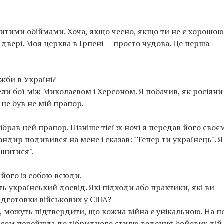
итими обіймами. Хоча, якщо чесно, якщо ти не є хорошою
 двері. Моя церква в Ірпені — просто чудова. Це перша
жби в Україні?
ли бої між Миколаєвом і Херсоном. Я побачив, як росіяни
це був не мій прапор.
ібрав цей прапор. Пізніше тієї ж ночі я передав його своє
ндир подивився на мене і сказав: "Тепер ти українець". Я
ишитися".
 його із собою всюди.
ь український досвід. Які підходи або практики, які ви
ідготовки військових у США?
ії, можуть підтвердити, що кожна війна є унікальною. На п
 часом перейшла до гібридного стилю ведення бойових дій