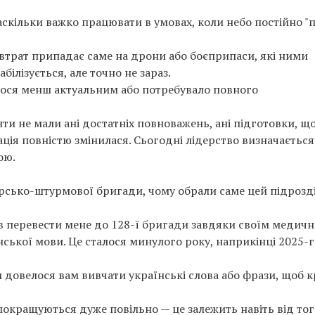
аскільки важко працювати в умовах, коли небо постійно "п
втрат припадає саме на дрони або боєприпаси, які ними
білізується, але точно не зараз.
ося менш актуальним або потребувало повного
ти не мали ані достатніх повноважень, ані підготовки, щ
ція повністю змінилася. Сьогодні лідерство визначається
ою.
ірсько-штурмової бригади, чому обрали саме цей підрозді
ив перевести мене до 128-ї бригади завдяки своїм медич
ської мови. Це сталося минулого року, наприкінці 2025-г
 довелося вам вивчати українські слова або фрази, щоб 
покращуються дуже повільно — це залежить навіть від тог