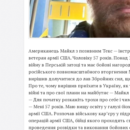
Американець Майкл з позивним Текс — інстр
ветеран армії США. Чоловіку 57 років. Понад
війну в Перській затоці та має бойові нагоро
російського повномасштабного вторгнення Ма
вирішив долучитися до лав Збройних сил, що
Про те, чому вирішив приїхати в Україну, як
війні та про свої плани на майбутнє — Майкл
— Для початку розкажіть трохи про себе і чи
— Мені 57 років. Маю вищу освіту у галузі біох
армії США. Розпочав військову кар’єру у підр
операцій армії США, бійці якого проходять с
проведення розвідки та виконання бойових оп