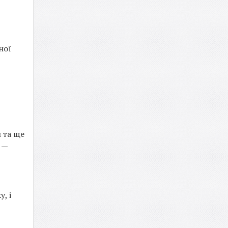
ної
 та ще
 —
, і