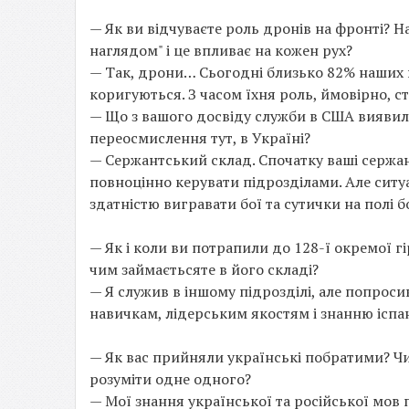
— Як ви відчуваєте роль дронів на фронті? Н
наглядом" і це впливає на кожен рух?
— Так, дрони… Сьогодні близько 82% наших 
коригуються. З часом їхня роль, ймовірно, ста
— Що з вашого досвіду служби в США виявил
переосмислення тут, в Україні?
— Сержантський склад. Спочатку ваші сержан
повноцінно керувати підрозділами. Але ситуа
здатністю вигравати бої та сутички на полі б
— Як і коли ви потрапили до 128-ї окремої г
чим займаєтьсяте в його складі?
— Я служив в іншому підрозділі, але попрос
навичкам, лідерським якостям і знанню іспан
— Як вас прийняли українські побратими? Чи
розуміти одне одного?
— Мої знання української та російської мов 