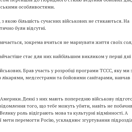
їнськими особливостями.
, з якою більшість сучасних військових не стикаються. На
ктично були відсутні.
авчається, зокрема вчиться не марнувати життя своїх сол
айчастіше стає для них найбільшим викликом у перші дні
ійськових. Брав участь у розробці програми TCCC, яку ми 
з лікарями, медсестрами та бойовими санітарами, навчав
Америки. Деякі з них мають попередню військову підгото
відомлення того, що тебе можуть убити, навіть не побачи
елику роль відіграють мова та культурні відмінності. А
ої мети перемогти Росію, ускладнює згуртування підрозділ