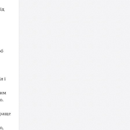
ід
об
л і
ним
о.
краще
о,