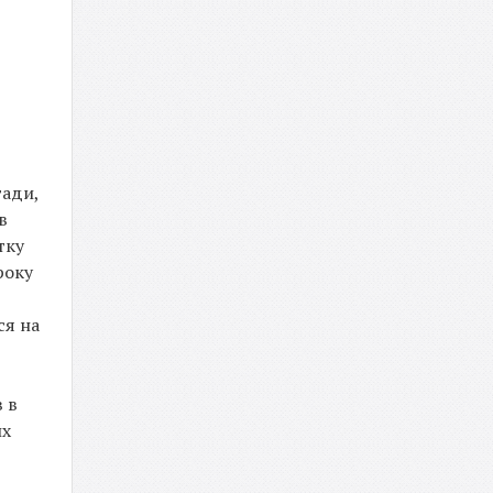
гади,
в
тку
року
ся на
в в
их