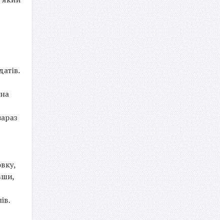
датів.
 на
зараз
вку,
вши,
ів.