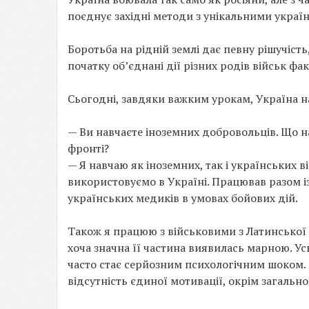
поєднує західні методи з унікальними укра
Боротьба на рідній землі дає певну рішучість
початку об’єднані дії різних родів військ фа
Сьогодні, завдяки важким урокам, Україна н
— Ви навчаєте іноземних добровольців. Що н
фронті?
— Я навчаю як іноземних, так і українських в
використовуємо в Україні. Працював разом і
українських медиків в умовах бойових дій.
Також я працюю з військовими з Латинської 
хоча значна її частина виявилась марною. Ус
часто стає серйозним психологічним шоком. В
відсутність єдиної мотивації, окрім загальн