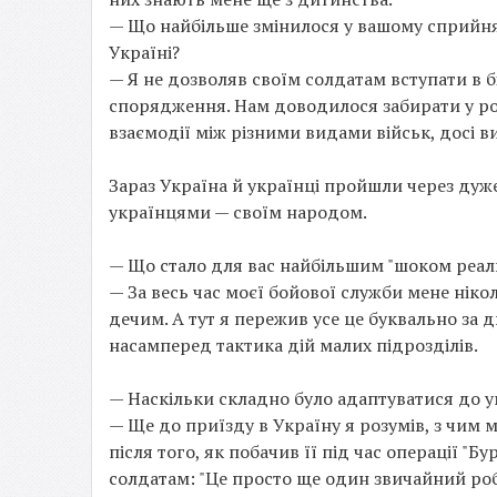
— Що найбільше змінилося у вашому сприйнят
Україні?
— Я не дозволяв своїм солдатам вступати в бі
спорядження. Нам доводилося забирати у рос
взаємодії між різними видами військ, досі 
Зараз Україна й українці пройшли через дуже
українцями — своїм народом.
— Що стало для вас найбільшим "шоком реаль
— За весь час моєї бойової служби мене ніко
дечим. А тут я пережив усе це буквально за д
насамперед тактика дій малих підрозділів.
— Наскільки складно було адаптуватися до ум
— Ще до приїзду в Україну я розумів, з чим м
після того, як побачив її під час операції "Б
солдатам: "Це просто ще один звичайний ро