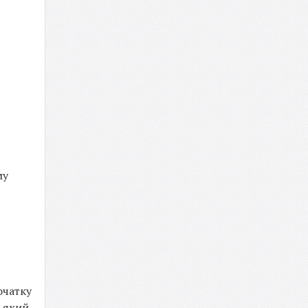
му
очатку
, який