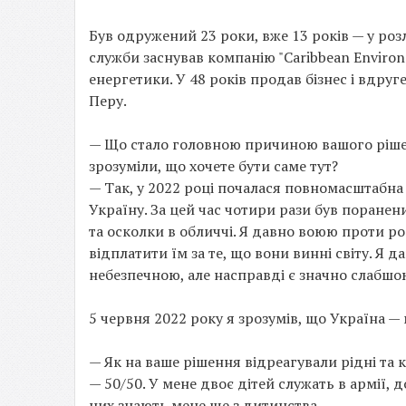
Був одружений 23 роки, вже 13 років — у роз
служби заснував компанію "Caribbean Environ
енергетики. У 48 років продав бізнес і вдру
Перу.
— Що стало головною причиною вашого рішен
зрозуміли, що хочете бути саме тут?
— Так, у 2022 році почалася повномасштабна 
Україну. За цей час чотири рази був поранен
та осколки в обличчі. Я давно воюю проти ро
відплатити їм за те, що вони винні світу. Я
небезпечною, але насправді є значно слабшою
5 червня 2022 року я зрозумів, що Україна — м
— Як на ваше рішення відреагували рідні та
— 50/50. У мене двоє дітей служать в армії, д
них знають мене ще з дитинства.