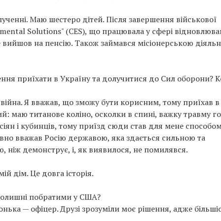
лученні. Маю шестеро дітей. Після завершення військової
mental Solutions" (CES), що працювала у сфері відновлюва
ге вийшов на пенсію. Також займався місіонерською діяльн
ня приїхати в Україну та долучитися до Сил оборони? К
війна. Я вважав, що зможу бути корисним, тому приїхав в
ий: маю титанове коліно, осколки в спині, важку травму г
сіян і кубинців, тому приїзд сюди став для мене способо
 давно вважав Росію державою, яка здається сильною та
, ніж демонструє, і, як виявилося, не помилявся.
ій дім. Це довга історія.
 колишні побратими у США?
онька — офіцер. Друзі зрозуміли моє рішення, адже більшіс