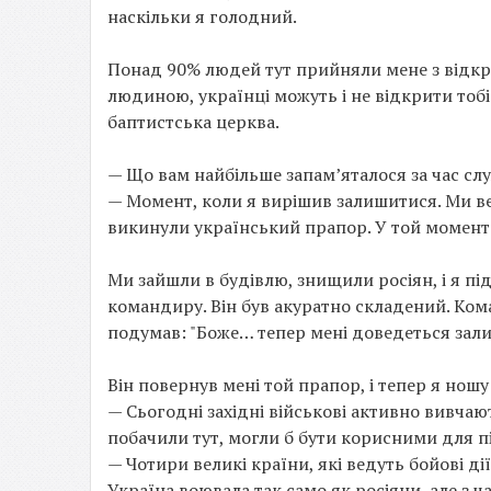
наскільки я голодний.
Понад 90% людей тут прийняли мене з відкр
людиною, українці можуть і не відкрити тобі
баптистська церква.
— Що вам найбільше запам’яталося за час слу
— Момент, коли я вирішив залишитися. Ми ве
викинули український прапор. У той момент 
Ми зайшли в будівлю, знищили росіян, і я під
командиру. Він був акуратно складений. Кома
подумав: "Боже… тепер мені доведеться зал
Він повернув мені той прапор, і тепер я ношу
— Сьогодні західні військові активно вивчают
побачили тут, могли б бути корисними для п
— Чотири великі країни, які ведуть бойові д
Україна воювала так само як росіяни, але з