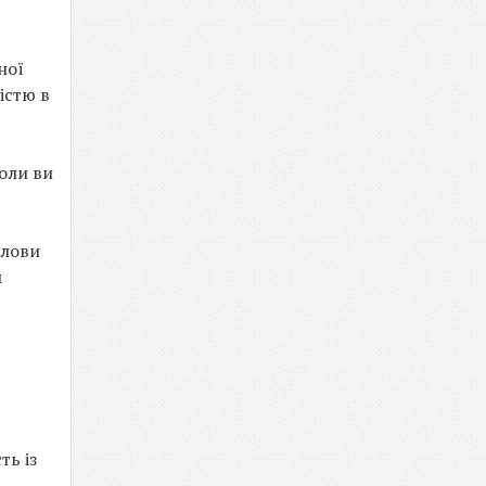
ної
істю в
оли ви
олови
м
ть із