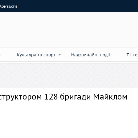
Контакти
л
Культура та спорт
Надзвичайні події
ІТ і т
нструктором 128 бригади Майклом