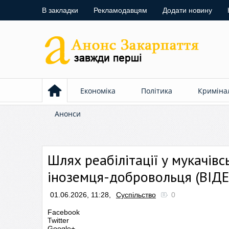
В закладки
Рекламодавцям
Додати новину
Економіка
Політика
Криміна
Анонси
Шлях реабілітації у мукачівс
іноземця-добровольця (ВІД
01.06.2026, 11:28,
Суспільство
0
Facebook
Twitter
Google+