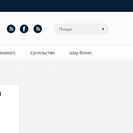
ехнології
Суспільство
Шоу-бізнес
я