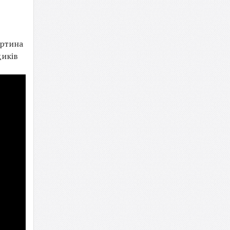
артина
диків