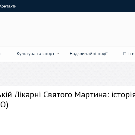
Контакти
л
Культура та спорт
Надзвичайні події
ІТ і т
ькій Лікарні Святого Мартина: історі
ЕО)