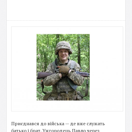
Приєднався до війська — де вже служать
батько і брат. Ужгородець Павло через