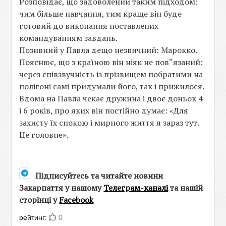
Розповідає, що задоволений таким підходом:
чим більше навчання, тим краще він буде
готовий до виконання поставлених
командуванням завдань.
Позивний у Павла дещо незвичний: Марокко.
Пояснює, що з країною він ніяк не пов“язаний:
через співзвучність із прізвищем побратими на
полігоні самі придумали його, так і прижилося.
Вдома на Павла чекає дружина і двоє доньок 4
і 6 років, про яких він постійно думає: «Для
захисту їх спокою і мирного життя я зараз тут.
Це головне».
Підписуйтесь та читайте новини
Закарпаття у нашому
Телеграм-каналі
та нашій
сторінці у
Facebook
рейтинг:
0