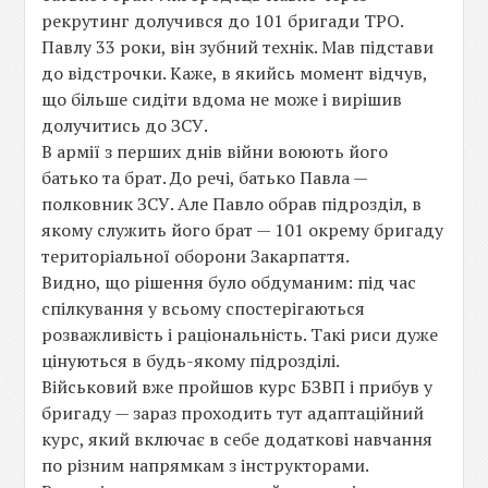
рекрутинг долучився до 101 бригади ТРО.
Павлу 33 роки, він зубний технік. Мав підстави
до відстрочки. Каже, в якийсь момент відчув,
що більше сидіти вдома не може і вирішив
долучитись до ЗСУ.
В армії з перших днів війни воюють його
батько та брат. До речі, батько Павла —
полковник ЗСУ. Але Павло обрав підрозділ, в
якому служить його брат — 101 окрему бригаду
територіальної оборони Закарпаття.
Видно, що рішення було обдуманим: під час
спілкування у всьому спостерігаються
розважливість і раціональність. Такі риси дуже
цінуються в будь-якому підрозділі.
Військовий вже пройшов курс БЗВП і прибув у
бригаду — зараз проходить тут адаптаційний
курс, який включає в себе додаткові навчання
по різним напрямкам з інструкторами.